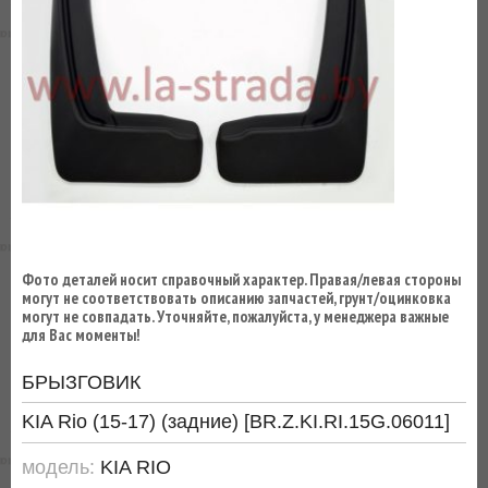
ВЫ
ЭКОНОМИТЕ
НА
ДОСТАВКЕ!
Фото деталей носит справочный характер. Правая/левая стороны
могут не соответствовать описанию запчастей, грунт/оцинковка
могут не совпадать. Уточняйте, пожалуйста, у менеджера важные
для Вас моменты!
БРЫЗГОВИК
KIA Rio (15-17) (задние) [BR.Z.KI.RI.15G.06011]
модель:
KIA RIO