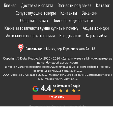
Главная
Доставка и оплата
Запчасти под заказ
Каталог
Сопутствующие товары
Контакты
Вакансии
Оформить заказ
Поиск по коду запчасти
Какие автозапчасти лучше купить и почему
Акции и скидки
Автозапчасти по категориям
Все для авто
Карта сайта
Самовывоз:
г. Минск, пер. Корженевского 2А - 18
Copyright © DetaliKuzova.by 2016 - 2026 - Детали кузова в Минске, выгодные
цены, большой ассортимент
Интернет-магазин зарегистрирован Администрацией Ленинского района в Торговом
реестре 15 июля 2016 г. под №344919.
ООО "Овернокс", Юр.адрес: 223013, Минская обл., Минский район, Самохваловичский с/
с, д. Русиновичи, ул. Знатная, 1.
4.4
по Отзывам Google
Все отзывы
Дизайн и разработка сайта:
www.tale.by