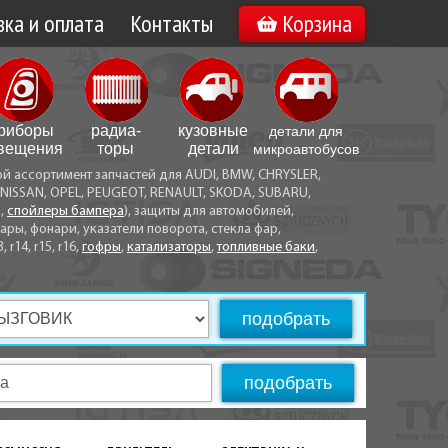
ка и оплата
Контакты
Корзина
а по Минску
Вакансии
а по Беларуси
риборы
радиа­
кузовные
детали для
воз
вещения
торы
детали
микро­автобусов
ой ассортимент запчастей для AUDI, BMW, CHRYSLER,
ы оплаты
NISSAN, OPEL, PEUGEOT, RENAULT, SKODA, SUBARU,
а,
спойлеры бампера
), защиты для автомобилей,
ры, фонари, указатели поворота, стекла фар,
3, r14, r15, r16,
гофры
,
катализаторы
,
топливные баки
,