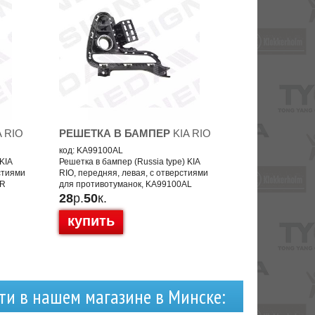
A RIO
РЕШЕТКА В БАМПЕР
KIA RIO
код: KA99100AL
KIA
Решетка в бампер (Russia type) KIA
стиями
RIO, передняя, левая, с отверстиями
AR
для противотуманок, KA99100AL
28
р.
50
к.
купить
ти в нашем магазине в Минске: