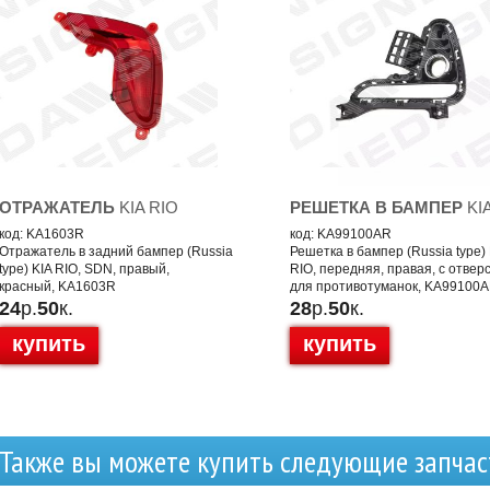
ОТРАЖАТЕЛЬ
KIA RIO
РЕШЕТКА В БАМПЕР
KI
код: KA1603R
код: KA99100AR
Отражатель в задний бампер (Russia
Решетка в бампер (Russia type) 
type) KIA RIO, SDN, правый,
RIO, передняя, правая, с отвер
красный, KA1603R
для противотуманок, KA99100
24
р.
50
к.
28
р.
50
к.
купить
купить
Также вы можете купить следующие запчас