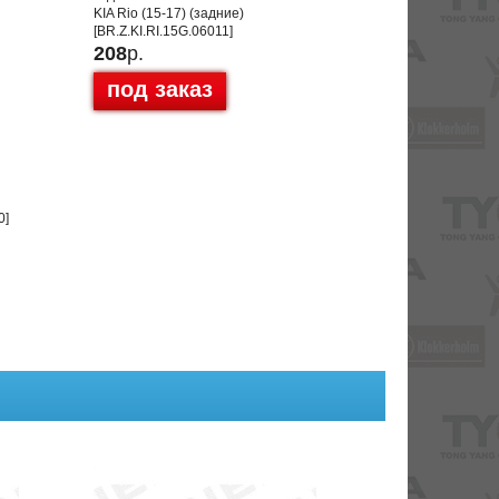
KIA Rio (15-17) (задние)
[BR.Z.KI.RI.15G.06011]
208
р.
под заказ
0]