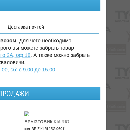
Доставка почтой
ывозом
. Для чего необходимо
орого вы можете забрать товар
го 2А, оф 18
. А также можно забрать
хваловичи.
.00, сб: с 9.00 до 15.00
 ПРОДАЖИ
БРЫЗГОВИК
KIA RIO
код: BR.Z.KI.RI.15G.06011