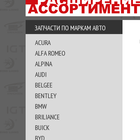
АЗУ
ЕЗ
ЕДЖЕРА
ЗАПЧАСТИ ПО МАРКАМ АВТО
ОМИТЕ
ACURA
ВКЕ!
ALFA ROMEO
ALPINA
AUDI
BELGEE
BENTLEY
BMW
BRILIANCE
BUICK
BYD