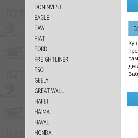
DONINVEST
EAGLE
FAW
С
FIAT
Куп
FORD
пре
FREIGHTLINER
сам
дет
FSO
Заб
GEELY
GREAT WALL
HAFEI
HAIMA
HAVAL
HONDA