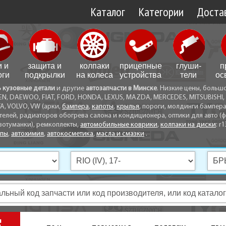
Каталог
Категории
Достав
Доставк
Доставк
и и
защита и
колпаки
прицепные
глуши­
п
Самовы
оги
подкрылки
на колеса
устройства
тели
ос
ь кузовные детали
и другие
автозапчасти в Минске
. Низкие цены, больш
Способ
EN, DAEWOO, FIAT, FORD, HONDA, LEXUS, MAZDA, MERCEDES, MITSUBISHI, 
A, VOLVO, VW (арки,
бампера
,
капоты
,
крылья
, пороги, молдинги бампер
телей, радиаторов обогрева салона и кондиционера, оптики для авто (фа
вотуманки), ремкоплекты,
автомобильные коврики
,
колпаки на диски
: r1
опы
,
автохимия
,
автокосметика
,
масла и смазки
.