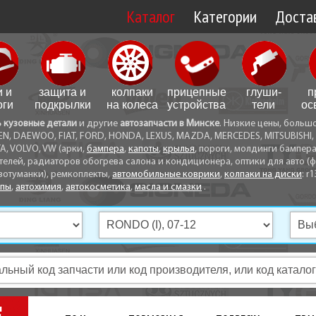
Каталог
Категории
Достав
Доставк
Доставк
и и
защита и
колпаки
прицепные
глуши­
п
Самовы
оги
подкрылки
на колеса
устройства
тели
ос
ь кузовные детали
и другие
автозапчасти в Минске
. Низкие цены, больш
Способ
EN, DAEWOO, FIAT, FORD, HONDA, LEXUS, MAZDA, MERCEDES, MITSUBISHI, 
A, VOLVO, VW (арки,
бампера
,
капоты
,
крылья
, пороги, молдинги бампер
телей, радиаторов обогрева салона и кондиционера, оптики для авто (фа
вотуманки), ремкоплекты,
автомобильные коврики
,
колпаки на диски
: r1
опы
,
автохимия
,
автокосметика
,
масла и смазки
.