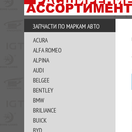
АЗУ
ЕЗ
ЕДЖЕРА
ЗАПЧАСТИ ПО МАРКАМ АВТО
ОМИТЕ
ACURA
ВКЕ!
ALFA ROMEO
ALPINA
AUDI
BELGEE
BENTLEY
BMW
BRILIANCE
BUICK
BYD