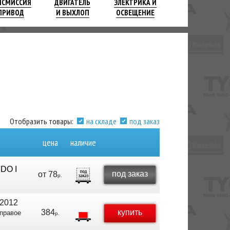
НСМИССИЯ
ДВИГАТЕЛЬ
ЭЛЕКТРИКА И
ПРИВОД
И ВЫХЛОП
ОСВЕЩЕНИЕ
Отобразить товары:
на складе
под заказ
цена
наличие
DO I
под заказ
от
78
р.
2012
384
купить
/правое
р.