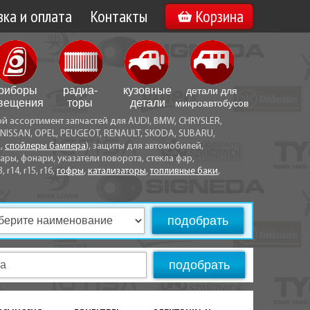
ка и оплата
Контакты
Корзина
а по Минску
Вакансии
а по Беларуси
риборы
радиа­
кузовные
детали для
воз
вещения
торы
детали
микро­автобусов
ой ассортимент запчастей для AUDI, BMW, CHRYSLER,
ы оплаты
NISSAN, OPEL, PEUGEOT, RENAULT, SKODA, SUBARU,
а,
спойлеры бампера
), защиты для автомобилей,
ры, фонари, указатели поворота, стекла фар,
3, r14, r15, r16,
гофры
,
катализаторы
,
топливные баки
,