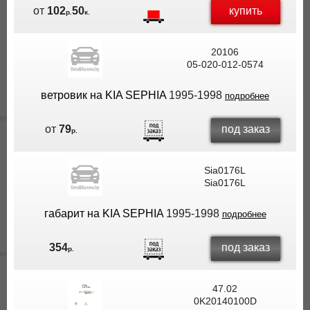
купить
от
102
50
р.
к.
20106
05-020-012-0574
ветровик на KIA SEPHIA
1995-1998
подробнее
под заказ
от
79
р.
Sia0176L
Sia0176L
габарит на KIA SEPHIA
1995-1998
подробнее
под заказ
354
р.
47.02
0K20140100D