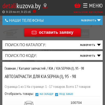
detali
kuzova.by
☰ МЕНЮ
Купить
ТАКЖЕ
ВЫ
заказы online: круглосуточно
в
9-19 пн-пт, 9-15 cб
МОЖЕТЕ
НАШИ ТЕЛЕФОНЫ
1
У
клик
НАС
оставить заявку
+375 44 586 05 44
ЗАКАЗАТЬ
+375 25 925 8 123
ПОИСК ПО КАТАЛОГУ:
ТО
ТОРМОЗНАЯ
ПОДВЕСКА
ТРАНСМИССИЯ
ДВИГАТЕЛЬ
ЭЛЕКТРИКА
+375
Беларусь
ПОИСК ПО КОДУ:
И
СИСТЕМА
И
И
И
И
+375
ФИЛЬТРА
РУЛЕВОЕ
ПРИВОД
ВЫХЛОП
ОСВЕЩЕНИЕ
Главная
Каталог запчастей
KIA
KIA SEPHIA (I), 95 - 98
ДОБАВИВ
АВТОЗАПЧАСТИ ДЛЯ KIA SEPHIA (I), 95 - 98
РАСХОДНИКИ
,
МАСЛА
И ДРУГИЕ
Страница 1 из 1 На странице: 1 - 17 товаров. Всего 17 товаров
ЗАПЧАСТИ К
Отобразить товары:
на складе
под заказ
ЗАКАЗУ ЧЕРЕЗ
МЕНЕДЖЕРА
100704