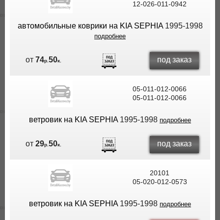
12-026-011-0942
ВЫ
ЭКОНОМИТЕ
автомобильные коврики на KIA SEPHIA
1995-1998
НА
подробнее
ДОСТАВКЕ!
под заказ
от
74
50
р.
к.
05-011-012-0066
05-011-012-0066
ветровик на KIA SEPHIA
1995-1998
подробнее
под заказ
от
29
50
р.
к.
20101
05-020-012-0573
ветровик на KIA SEPHIA
1995-1998
подробнее