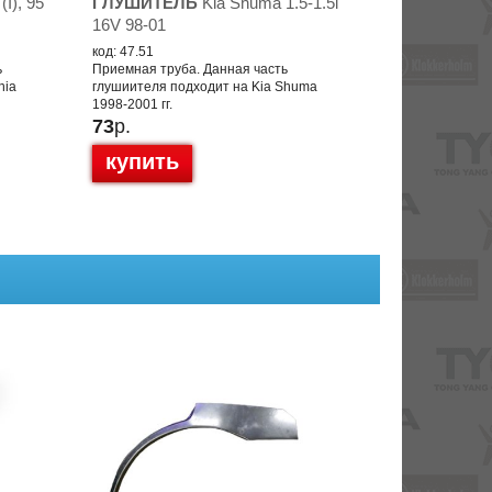
I), 95
ГЛУШИТЕЛЬ
Kia Shuma 1.5-1.5i
16V 98-01
код: 47.51
ь
Приемная труба. Данная часть
hia
глушиителя подходит на Kia Shuma
1998-2001 гг.
73
р.
купить