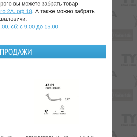
орого вы можете забрать товар
го 2А, оф 18
. А также можно забрать
хваловичи.
.00, сб: с 9.00 до 15.00
Я ПРОДАЖИ