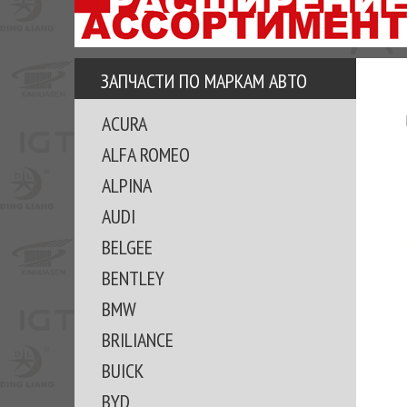
АЗУ
ЕЗ
ЕДЖЕРА
ЗАПЧАСТИ ПО МАРКАМ АВТО
ОМИТЕ
ACURA
ВКЕ!
ALFA ROMEO
ALPINA
AUDI
BELGEE
BENTLEY
BMW
BRILIANCE
BUICK
BYD