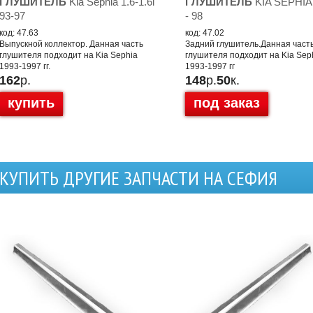
ГЛУШИТЕЛЬ
Kia Sephia 1.6-1.6i
ГЛУШИТЕЛЬ
KIA SEPHIA (
93-97
- 98
код: 47.63
код: 47.02
Выпускной коллектор. Данная часть
Задний глушитель.Данная част
глушителя подходит на Kia Sephia
глушителя подходит на Kia Sep
1993-1997 гг.
1993-1997 гг
162
р.
148
р.
50
к.
купить
под заказ
КУПИТЬ ДРУГИЕ ЗАПЧАСТИ НА СЕФИЯ