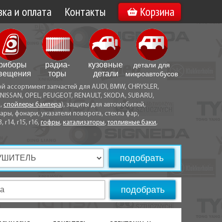
ка и оплата
Контакты
Корзина
а по Минску
Вакансии
а по Беларуси
риборы
радиа­
кузовные
детали для
воз
вещения
торы
детали
микро­автобусов
ой ассортимент запчастей для AUDI, BMW, CHRYSLER,
ы оплаты
NISSAN, OPEL, PEUGEOT, RENAULT, SKODA, SUBARU,
а,
спойлеры бампера
), защиты для автомобилей,
ры, фонари, указатели поворота, стекла фар,
3, r14, r15, r16,
гофры
,
катализаторы
,
топливные баки
,