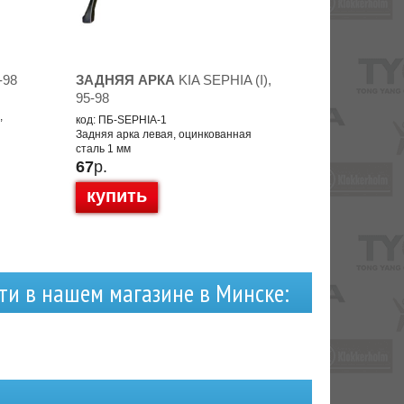
-98
ЗАДНЯЯ АРКА
KIA SEPHIA (I),
95-98
,
код: ПБ-SEPHIA-1
Задняя арка левая, оцинкованная
сталь 1 мм
67
р.
купить
ти в нашем магазине в Минске: