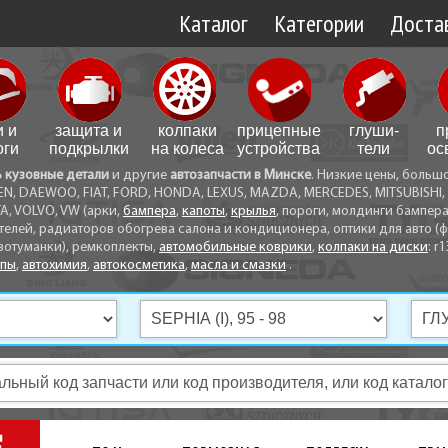
Каталог
Категории
Достав
Доставк
Доставк
и и
защита и
колпаки
прицепные
глуши­
п
Самовы
оги
подкрылки
на колеса
устройства
тели
ос
ь кузовные детали
и другие
автозапчасти в Минске
. Низкие цены, больш
Способ
EN, DAEWOO, FIAT, FORD, HONDA, LEXUS, MAZDA, MERCEDES, MITSUBISHI, 
A, VOLVO, VW (арки,
бампера
,
капоты
,
крылья
, пороги, молдинги бампер
телей, радиаторов обогрева салона и кондиционера, оптики для авто (фа
вотуманки), ремкоплекты,
автомобильные коврики
,
колпаки на диски
: r1
опы
,
автохимия
,
автокосметика
,
масла и смазки
.