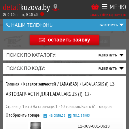
detali
kuzova.by
☰ МЕНЮ
Купить
ТАКЖЕ
ВЫ
заказы online: круглосуточно
в
9-19 пн-пт, 9-15 cб
МОЖЕТЕ
НАШИ ТЕЛЕФОНЫ
1
У
клик
НАС
оставить заявку
+375 44 586 05 44
ЗАКАЗАТЬ
+375 25 925 8 123
ПОИСК ПО КАТАЛОГУ:
ТО
ТОРМОЗНАЯ
ПОДВЕСКА
ТРАНСМИССИЯ
ДВИГАТЕЛЬ
ЭЛЕКТРИКА
+375
Беларусь
ПОИСК ПО КОДУ:
И
СИСТЕМА
И
И
И
И
+375
ФИЛЬТРА
РУЛЕВОЕ
ПРИВОД
ВЫХЛОП
ОСВЕЩЕНИЕ
Главная
Каталог запчастей
LADA (ВАЗ)
LADA LARGUS (I), 12-
ДОБАВИВ
АВТОЗАПЧАСТИ ДЛЯ LADA LARGUS (I), 12-
РАСХОДНИКИ
,
МАСЛА
И ДРУГИЕ
Страница 1 из 3 На странице: 1 - 30 товаров. Всего 61 товаров
ЗАПЧАСТИ К
Отобразить товары:
на складе
под заказ
ЗАКАЗУ ЧЕРЕЗ
МЕНЕДЖЕРА
12-069-001-0613