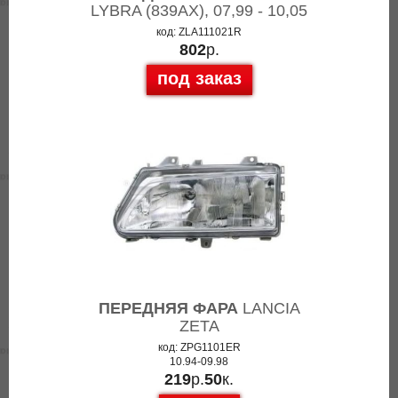
LYBRA (839AX), 07,99 - 10,05
код: ZLA111021R
802
р.
под заказ
ПЕРЕДНЯЯ ФАРА
LANCIA
ZETA
код: ZPG1101ER
10.94-09.98
219
р.
50
к.