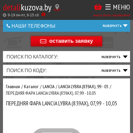
detali
kuzova.by
☰ МЕНЮ
Купить
ТАКЖЕ
ВЫ
заказы online: круглосуточно
в
9-19 пн-пт, 9-15 cб
МОЖЕТЕ
НАШИ ТЕЛЕФОНЫ
1
У
клик
Оставить
НАС
оставить заявку
+375 44 586 05 44
отзыв
ЗАКАЗАТЬ
+375 25 925 8 123
ПОИСК ПО КАТАЛОГУ:
ТО
ТОРМОЗНАЯ
ПОДВЕСКА
ТРАНСМИССИЯ
ДВИГАТЕЛЬ
ЭЛЕКТРИКА
+375
Беларусь
ПОИСК ПО КОДУ:
И
СИСТЕМА
И
И
И
И
+375
ФИЛЬТРА
РУЛЕВОЕ
ПРИВОД
ВЫХЛОП
ОСВЕЩЕНИЕ
Оценить
Главная
Каталог
LANCIA
LANCIA LYBRA (839AX), 99 - 05
товар
ДОБАВИВ
ПЕРЕДНЯЯ ФАРА LANCIA LYBRA (839AX), 07,99 - 10,05
РАСХОДНИКИ
,
ПЕРЕДНЯЯ ФАРА LANCIA LYBRA (839AX), 07,99 - 10,05
МАСЛА
И ДРУГИЕ
ЗАПЧАСТИ К
ЗАКАЗУ ЧЕРЕЗ
МЕНЕДЖЕРА