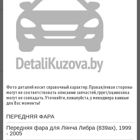
ВЫ
ЭКОНОМИТЕ
НА
ДОСТАВКЕ!
Фото деталей носит справочный характер. Правая/левая стороны
могут не соответствовать описанию запчастей, грунт/оцинковка
могут не совпадать. Уточняйте, пожалуйста, у менеджера важные
для Вас моменты!
ПЕРЕДНЯЯ ФАРА
Передняя фара для Лянча Либра (839ах), 1999
- 2005