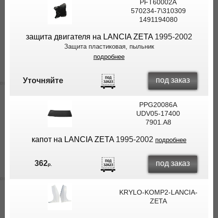
PFT60002A
570234-7\310309
1491194080
защита двигателя на LANCIA ZETA
1995-2002
Защита пластиковая, пыльник
подробнее
под заказ
Уточняйте
PPG20086A
UDV05-17400
7901.A8
капот на LANCIA ZETA
1995-2002
подробнее
под заказ
362
р.
KRYLO-KOMP2-LANCIA-
ZETA