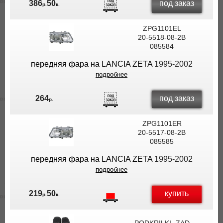
под заказ
386
50
р.
к.
ZPG1101EL
20-5518-08-2B
085584
передняя фара на LANCIA ZETA
1995-2002
подробнее
под заказ
264
р.
ZPG1101ER
20-5517-08-2B
085585
передняя фара на LANCIA ZETA
1995-2002
подробнее
купить
219
50
р.
к.