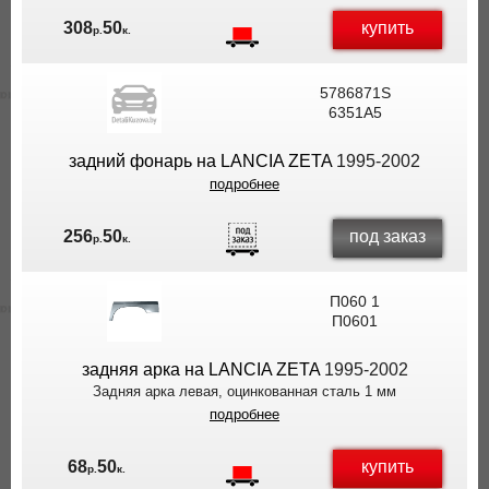
купить
308
50
р.
к.
5786871S
6351A5
задний фонарь на LANCIA ZETA
1995-2002
подробнее
под заказ
256
50
р.
к.
П060 1
П0601
задняя арка на LANCIA ZETA
1995-2002
Задняя арка левая, оцинкованная сталь 1 мм
подробнее
купить
68
50
р.
к.