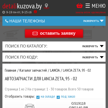
detali
kuzova.by
☰ МЕНЮ
Купить
ТАКЖЕ
ВЫ
заказы online: круглосуточно
в
9-19 пн-пт, 9-15 cб
МОЖЕТЕ
НАШИ ТЕЛЕФОНЫ
1
У
клик
НАС
оставить заявку
+375 44 586 05 44
ЗАКАЗАТЬ
+375 25 925 8 123
ПОИСК ПО КАТАЛОГУ:
ТО
ТОРМОЗНАЯ
ПОДВЕСКА
ТРАНСМИССИЯ
ДВИГАТЕЛЬ
ЭЛЕКТРИКА
+375
Беларусь
ПОИСК ПО КОДУ:
И
СИСТЕМА
И
И
И
И
+375
ФИЛЬТРА
РУЛЕВОЕ
ПРИВОД
ВЫХЛОП
ОСВЕЩЕНИЕ
Главная
Каталог запчастей
LANCIA
LANCIA ZETA, 95 - 02
ДОБАВИВ
АВТОЗАПЧАСТИ ДЛЯ LANCIA ZETA, 95 - 02
РАСХОДНИКИ
,
МАСЛА
И ДРУГИЕ
Страница 1 из 2 На странице: 1 - 30 товаров. Всего 50 товаров
ЗАПЧАСТИ К
Отобразить товары:
на складе
под заказ
ЗАКАЗУ ЧЕРЕЗ
МЕНЕДЖЕРА
GS19118
GPG140-RB