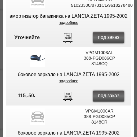
51023300/8731C1/9618278480
ВЫ
ЭКОНОМИТЕ
амортизатор багажника на LANCIA ZETA
1995-2002
НА
подробнее
ДОСТАВКЕ!
под заказ
Уточняйте
VPGM1006AL
388-PGD086CP
8148CQ
боковое зеркало на LANCIA ZETA
1995-2002
подробнее
под заказ
115
50
р.
к.
VPGM1006AR
388-PGD085CP
8148CR
боковое зеркало на LANCIA ZETA
1995-2002