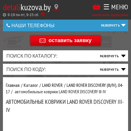
detali
kuzova.by
☰ МЕНЮ
Купить
ТАКЖЕ
ВЫ
заказы online: круглосуточно
в
9-19 пн-пт, 9-15 cб
МОЖЕТЕ
НАШИ ТЕЛЕФОНЫ
1
У
клик
Оставить
НАС
оставить заявку
+375 44 586 05 44
отзыв
ЗАКАЗАТЬ
+375 25 925 8 123
ПОИСК ПО КАТАЛОГУ:
ТО
ТОРМОЗНАЯ
ПОДВЕСКА
ТРАНСМИССИЯ
ДВИГАТЕЛЬ
ЭЛЕКТРИКА
+375
Беларусь
ПОИСК ПО КОДУ:
И
СИСТЕМА
И
И
И
И
+375
ФИЛЬТРА
РУЛЕВОЕ
ПРИВОД
ВЫХЛОП
ОСВЕЩЕНИЕ
Оценить
Главная
Каталог
LAND ROVER
LAND ROVER DISCOVERY (III/IV), 04-
товар
ДОБАВИВ
17
автомобильные коврики LAND ROVER DISCOVERY III-IV
РАСХОДНИКИ
,
АВТОМОБИЛЬНЫЕ КОВРИКИ LAND ROVER DISCOVERY III-
МАСЛА
И ДРУГИЕ
IV
ЗАПЧАСТИ К
ЗАКАЗУ ЧЕРЕЗ
МЕНЕДЖЕРА