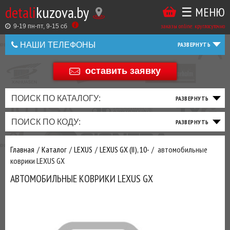
detali
kuzova.by
☰ МЕНЮ
Купить
ТАКЖЕ
ВЫ
заказы online: круглосуточно
в
9-19 пн-пт, 9-15 cб
МОЖЕТЕ
НАШИ ТЕЛЕФОНЫ
1
У
клик
Оставить
НАС
оставить заявку
+375 44 586 05 44
отзыв
ЗАКАЗАТЬ
+375 25 925 8 123
ПОИСК ПО КАТАЛОГУ:
ТО
ТОРМОЗНАЯ
ПОДВЕСКА
ТРАНСМИССИЯ
ДВИГАТЕЛЬ
ЭЛЕКТРИКА
+375
Беларусь
ПОИСК ПО КОДУ:
И
СИСТЕМА
И
И
И
И
+375
ФИЛЬТРА
РУЛЕВОЕ
ПРИВОД
ВЫХЛОП
ОСВЕЩЕНИЕ
Оценить
Главная
Каталог
LEXUS
LEXUS GX (II), 10-
автомобильные
товар
ДОБАВИВ
коврики LEXUS GX
РАСХОДНИКИ
,
АВТОМОБИЛЬНЫЕ КОВРИКИ LEXUS GX
МАСЛА
И ДРУГИЕ
ЗАПЧАСТИ К
ЗАКАЗУ ЧЕРЕЗ
МЕНЕДЖЕРА