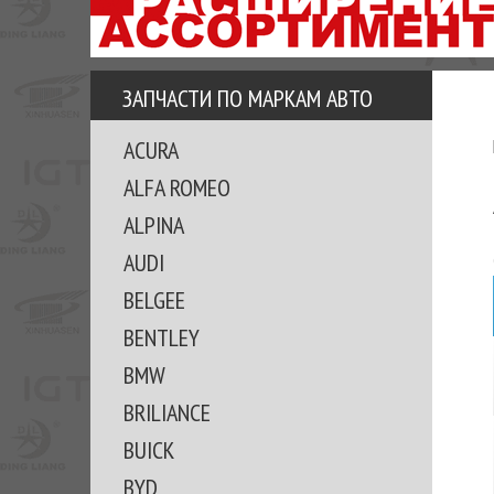
АЗУ
ЕЗ
ЕДЖЕРА
ЗАПЧАСТИ ПО МАРКАМ АВТО
ОМИТЕ
ACURA
ВКЕ!
ALFA ROMEO
ALPINA
AUDI
BELGEE
BENTLEY
BMW
BRILIANCE
BUICK
BYD