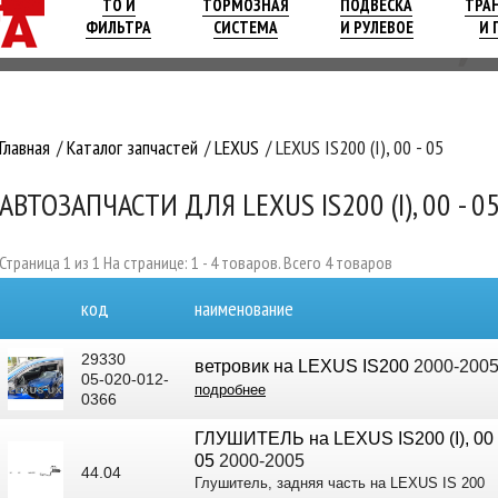
ТО И
ТОРМОЗНАЯ
ПОДВЕСКА
ТРА
ФИЛЬТРА
СИСТЕМА
И РУЛЕВОЕ
И 
Главная
Каталог запчастей
LEXUS
LEXUS IS200 (I), 00 - 05
АВТОЗАПЧАСТИ ДЛЯ LEXUS IS200 (I), 00 - 0
Страница 1 из 1 На странице: 1 - 4 товаров. Всего 4 товаров
код
наименование
29330
ветровик на LEXUS IS200
2000-200
05-020-012-
подробнее
0366
ГЛУШИТЕЛЬ на LEXUS IS200 (I), 00 
05
2000-2005
44.04
Глушитель, задняя часть на LEXUS IS 200