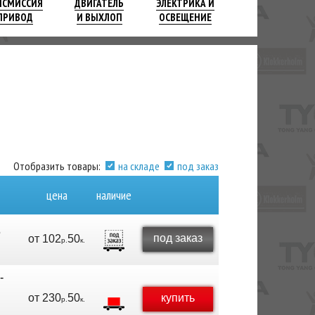
НСМИССИЯ
ДВИГАТЕЛЬ
ЭЛЕКТРИКА И
ПРИВОД
И ВЫХЛОП
ОСВЕЩЕНИЕ
5
Отобразить товары:
на складе
под заказ
цена
наличие
5
под заказ
от
102
50
р.
к.
-
от
230
50
купить
р.
к.