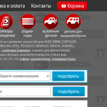
ка и оплата
Контакты
Корзина
а по Минску
Вакансии
а по Беларуси
риборы
радиа­
кузовные
детали для
воз
вещения
торы
детали
микро­автобусов
ой ассортимент запчастей для AUDI, BMW, CHRYSLER,
ы оплаты
NISSAN, OPEL, PEUGEOT, RENAULT, SKODA, SUBARU,
а,
спойлеры бампера
), защиты для автомобилей,
ры, фонари, указатели поворота, стекла фар,
3, r14, r15, r16,
гофры
,
катализаторы
,
топливные баки
,