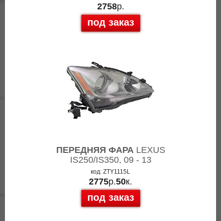
2758
р.
под заказ
ПЕРЕДНЯЯ ФАРА
LEXUS
IS250/IS350, 09 - 13
код: ZTY1115L
2775
р.
50
к.
под заказ