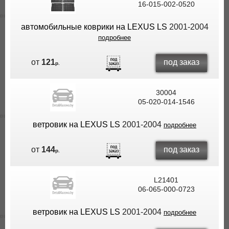
16-015-002-0520
ВЫ
ЭКОНОМИТЕ
автомобильные коврики на LEXUS LS
2001-2004
НА
подробнее
ДОСТАВКЕ!
под заказ
от
121
р.
30004
05-020-014-1546
ветровик на LEXUS LS
2001-2004
подробнее
под заказ
от
144
р.
L21401
06-065-000-0723
ветровик на LEXUS LS
2001-2004
подробнее