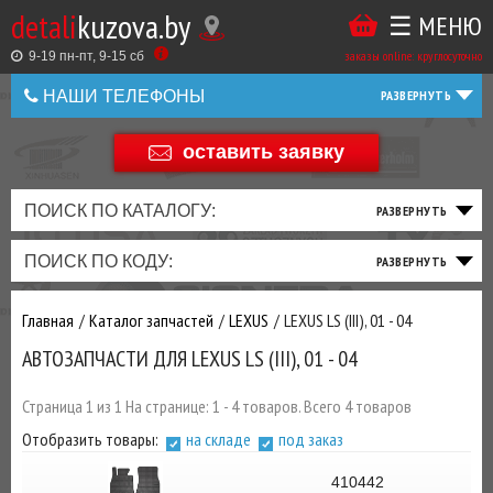
detali
kuzova.by
☰ МЕНЮ
Купить
ТАКЖЕ
ВЫ
заказы online: круглосуточно
в
9-19 пн-пт, 9-15 cб
МОЖЕТЕ
НАШИ ТЕЛЕФОНЫ
1
У
клик
НАС
оставить заявку
+375 44 586 05 44
ЗАКАЗАТЬ
+375 25 925 8 123
ПОИСК ПО КАТАЛОГУ:
ТО
ТОРМОЗНАЯ
ПОДВЕСКА
ТРАНСМИССИЯ
ДВИГАТЕЛЬ
ЭЛЕКТРИКА
+375
Беларусь
ПОИСК ПО КОДУ:
И
СИСТЕМА
И
И
И
И
+375
ФИЛЬТРА
РУЛЕВОЕ
ПРИВОД
ВЫХЛОП
ОСВЕЩЕНИЕ
Главная
Каталог запчастей
LEXUS
LEXUS LS (III), 01 - 04
ДОБАВИВ
АВТОЗАПЧАСТИ ДЛЯ LEXUS LS (III), 01 - 04
РАСХОДНИКИ
,
МАСЛА
И ДРУГИЕ
Страница 1 из 1 На странице: 1 - 4 товаров. Всего 4 товаров
ЗАПЧАСТИ К
Отобразить товары:
на складе
под заказ
ЗАКАЗУ ЧЕРЕЗ
МЕНЕДЖЕРА
410442