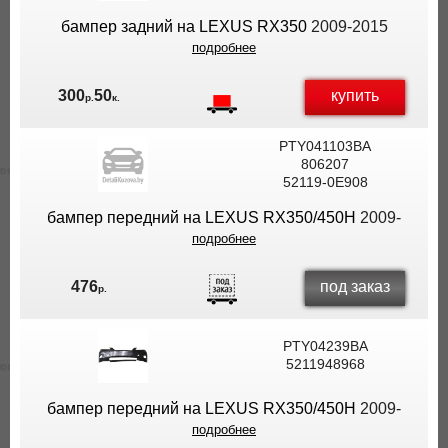
бампер задний на LEXUS RX350
2009-2015
подробнее
купить
300
50
р.
к.
PTY041103BA
806207
52119-0E908
бампер передний на LEXUS RX350/450H
2009-
подробнее
под заказ
476
р.
PTY04239BA
5211948968
бампер передний на LEXUS RX350/450H
2009-
подробнее