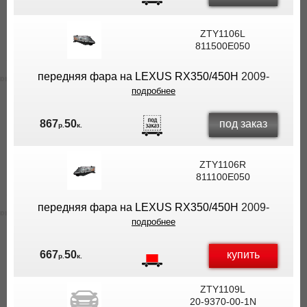
ZTY1106L
811500E050
передняя фара на LEXUS RX350/450H
2009-
подробнее
под заказ
867
50
р.
к.
ZTY1106R
811100E050
передняя фара на LEXUS RX350/450H
2009-
подробнее
купить
667
50
р.
к.
ZTY1109L
20-9370-00-1N