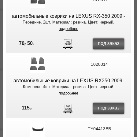
ВЫ
ЭКОНОМИТЕ
автомобильные коврики на LEXUS RX-350
2009 -
НА
Передние, 2шт. Материал: резина. Цвет: черный.
ДОСТАВКЕ!
подробнее
под заказ
70
50
р.
к.
1028014
автомобильные коврики на LEXUS RX350
2009-
Комплект: 4шт. Материал: резина. Цвет: черный.
подробнее
под заказ
115
р.
TY04413BB