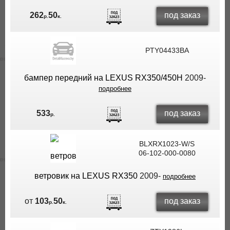
под заказ
262
50
р.
к.
PTY04433BA
бампер передний на LEXUS RX350/450H
2009-
подробнее
под заказ
533
р.
BLXRX1023-W/S
06-102-000-0080
ветровик на LEXUS RX350
2009-
подробнее
под заказ
от
103
50
р.
к.