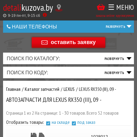
detali
kuzova.by
☰ МЕНЮ
Купить
ТАКЖЕ
ВЫ
заказы online: круглосуточно
в
9-19 пн-пт, 9-15 cб
МОЖЕТЕ
НАШИ ТЕЛЕФОНЫ
1
У
клик
НАС
оставить заявку
+375 44 586 05 44
ЗАКАЗАТЬ
+375 25 925 8 123
ПОИСК ПО КАТАЛОГУ:
ТО
ТОРМОЗНАЯ
ПОДВЕСКА
ТРАНСМИССИЯ
ДВИГАТЕЛЬ
ЭЛЕКТРИКА
+375
Беларусь
ПОИСК ПО КОДУ:
И
СИСТЕМА
И
И
И
И
+375
ФИЛЬТРА
РУЛЕВОЕ
ПРИВОД
ВЫХЛОП
ОСВЕЩЕНИЕ
Главная
Каталог запчастей
LEXUS
LEXUS RX350 (III), 09 -
ДОБАВИВ
АВТОЗАПЧАСТИ ДЛЯ LEXUS RX350 (III), 09 -
РАСХОДНИКИ
,
МАСЛА
И ДРУГИЕ
Страница 1 из 2 На странице: 1 - 30 товаров. Всего 52 товаров
ЗАПЧАСТИ К
Отобразить товары:
на складе
под заказ
ЗАКАЗУ ЧЕРЕЗ
МЕНЕДЖЕРА
1028012