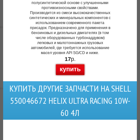
полусинтетической основе с улучшенными
противоизносными свойствами.
Производится из смеси высококачественных
синтетических и минеральных компонентов с
использованием современного пакета
присадок. Предназначено для применения в
бензиновых и дизельных двигателях (в том
числе оборудованных турбонаддувом)
легковых и малотоннажных грузовых
автомобилей, где требуется использование
масел уровня API SG/CD и ниже.
17
р.
купить
КУПИТЬ ДРУГИЕ ЗАПЧАСТИ НА SHELL
550046672 HELIX ULTRA RACING 10W-
60 4Л