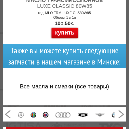
МАСЛО ТРАНСМИССИОННОЕ
LUXE CLASSIC 80W85
код: MLO-TRM-LUXE-CLS80W85
Объем: 1 л 1л
10
р.
50
к.
купить
Также вы можете купить следующие
запчасти в нашем магазине в Минске:
Все
масла и смазки (все товары)