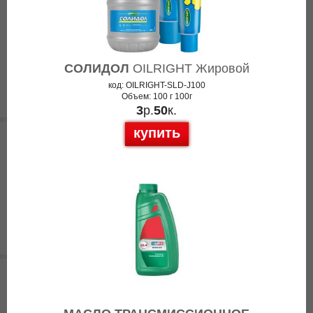
СОЛИДОЛ
OILRIGHT Жировой
код: OILRIGHT-SLD-J100
Объем: 100 г 100г
3
р.
50
к.
купить