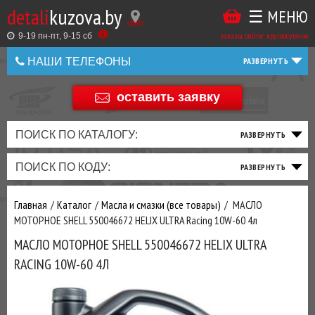
detali
kuzova.by
☰ МЕНЮ
Купить
ТАКЖЕ
ВЫ
заказы online: круглосуточно
в
9-19 пн-пт, 9-15 cб
МОЖЕТЕ
НАШИ ТЕЛЕФОНЫ
1
У
клик
Оставить
НАС
оставить заявку
+375 44 586 05 44
отзыв
ЗАКАЗАТЬ
+375 25 925 8 123
ПОИСК ПО КАТАЛОГУ:
ТО
ТОРМОЗНАЯ
ПОДВЕСКА
ТРАНСМИССИЯ
ДВИГАТЕЛЬ
ЭЛЕКТРИКА
+375
Беларусь
ПОИСК ПО КОДУ:
И
СИСТЕМА
И
И
И
И
+375
ФИЛЬТРА
РУЛЕВОЕ
ПРИВОД
ВЫХЛОП
ОСВЕЩЕНИЕ
Оценить
Главная
Каталог
Масла и смазки (все товары)
МАСЛО
товар
ДОБАВИВ
МОТОРНОЕ SHELL 550046672 HELIX ULTRA Racing 10W-60 4л
РАСХОДНИКИ
,
МАСЛО МОТОРНОЕ SHELL 550046672 HELIX ULTRA
МАСЛА
И ДРУГИЕ
RACING 10W-60 4Л
ЗАПЧАСТИ К
ЗАКАЗУ ЧЕРЕЗ
МЕНЕДЖЕРА