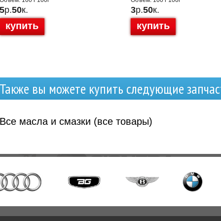
5
р.
50
к.
3
р.
50
к.
купить
купить
Также вы можете купить следующие запчас
Все
масла и смазки (все товары)