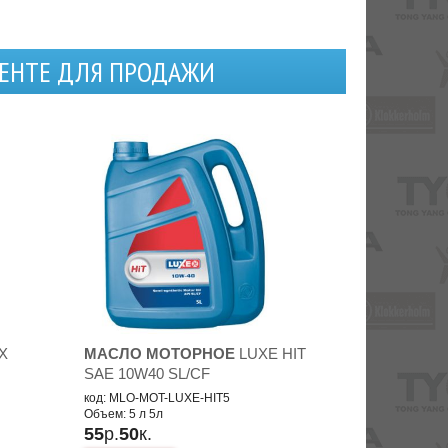
МЕНТЕ ДЛЯ ПРОДАЖИ
X
МАСЛО МОТОРНОЕ
LUXE HIT
SAE 10W40 SL/CF
код: MLO-MOT-LUXE-HIT5
Объем: 5 л 5л
55
р.
50
к.