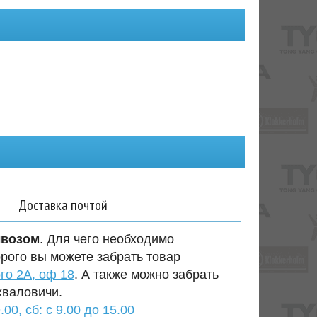
Доставка почтой
ывозом
. Для чего необходимо
орого вы можете забрать товар
го 2А, оф 18
. А также можно забрать
хваловичи.
.00, сб: с 9.00 до 15.00