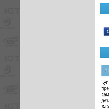
С
Куп
пре
сам
дет
Заб