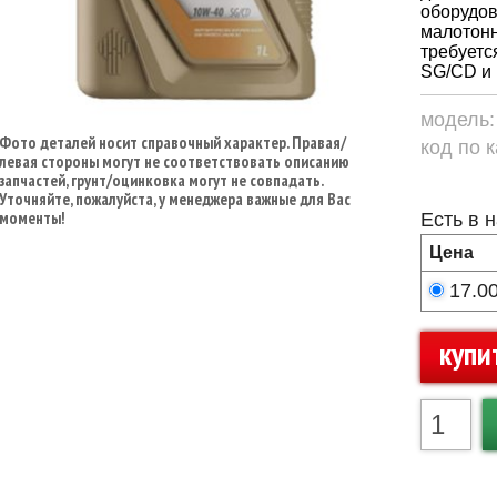
оборудов
малотонн
требуетс
SG/CD и 
модель
Фото деталей носит справочный характер. Правая/
код по 
левая стороны могут не соответствовать описанию
запчастей, грунт/оцинковка могут не совпадать.
Уточняйте, пожалуйста, у менеджера важные для Вас
моменты!
Есть в 
Цена
17.0
купи