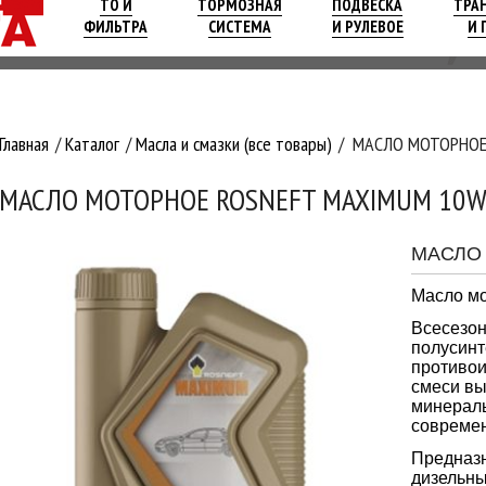
ТО И
ТОРМОЗНАЯ
ПОДВЕСКА
ТРА
ФИЛЬТРА
СИСТЕМА
И РУЛЕВОЕ
И 
Главная
Каталог
Масла и смазки (все товары)
МАСЛО МОТОРНОЕ 
МАСЛО МОТОРНОЕ ROSNEFT MAXIMUM 10W
МАСЛО
Масло мо
Всесезон
полусинт
противои
смеси вы
минераль
современ
Предназн
дизельны