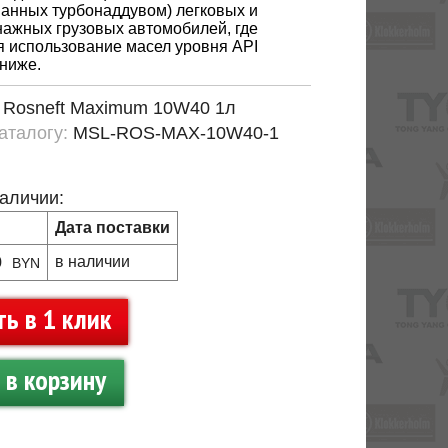
анных турбонаддувом) легковых и
ажных грузовых автомобилей, где
я использование масел уровня API
ниже.
:
Rosneft Maximum 10W40 1л
каталогу:
MSL-ROS-MAX-10W40-1
наличии:
Дата поставки
0
в наличии
BYN
ть в 1 клик
в корзину