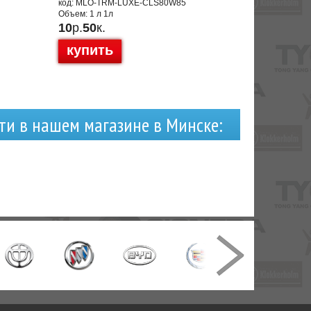
код: MLO-TRM-LUXE-CLS80W85
Объем: 1 л 1л
10
р.
50
к.
купить
ти в нашем магазине в Минске: