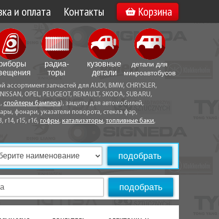
ка и оплата
Контакты
Корзина
а по Минску
Вакансии
а по Беларуси
риборы
радиа­
кузовные
детали для
воз
вещения
торы
детали
микро­автобусов
ой ассортимент запчастей для AUDI, BMW, CHRYSLER,
ы оплаты
NISSAN, OPEL, PEUGEOT, RENAULT, SKODA, SUBARU,
а,
спойлеры бампера
), защиты для автомобилей,
ры, фонари, указатели поворота, стекла фар,
3, r14, r15, r16,
гофры
,
катализаторы
,
топливные баки
,