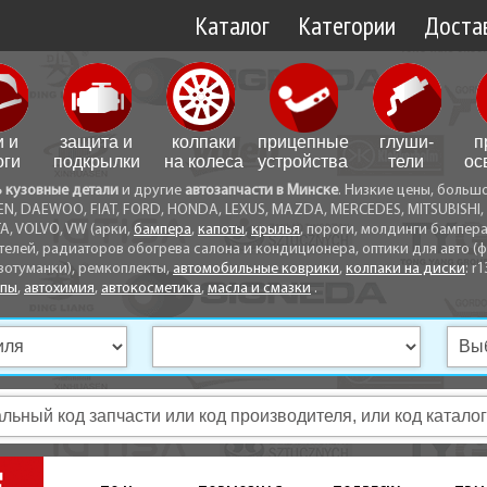
Каталог
Категории
Достав
Доставк
Доставк
и и
защита и
колпаки
прицепные
глуши­
п
Самовы
оги
подкрылки
на колеса
устройства
тели
ос
ь кузовные детали
и другие
автозапчасти в Минске
. Низкие цены, больш
Способ
EN, DAEWOO, FIAT, FORD, HONDA, LEXUS, MAZDA, MERCEDES, MITSUBISHI, 
A, VOLVO, VW (арки,
бампера
,
капоты
,
крылья
, пороги, молдинги бампер
телей, радиаторов обогрева салона и кондиционера, оптики для авто (фа
вотуманки), ремкоплекты,
автомобильные коврики
,
колпаки на диски
: r1
опы
,
автохимия
,
автокосметика
,
масла и смазки
.