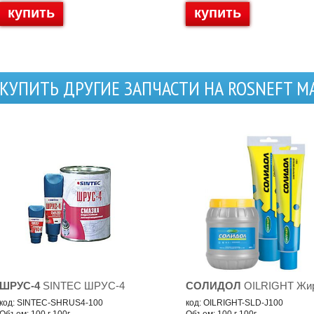
купить
купить
КУПИТЬ ДРУГИЕ ЗАПЧАСТИ НА ROSNEFT M
ШРУС-4
SINTEC ШРУС-4
СОЛИДОЛ
OILRIGHT Жи
код: SINTEC-SHRUS4-100
код: OILRIGHT-SLD-J100
Объем: 100 г 100г
Объем: 100 г 100г