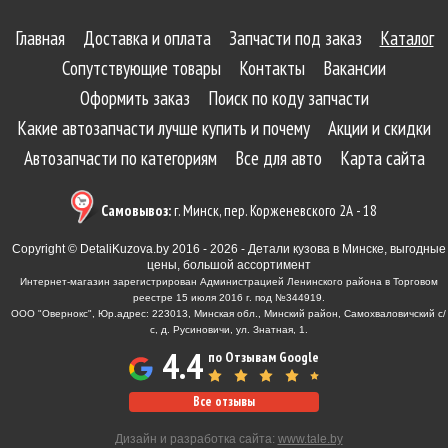
Главная
Доставка и оплата
Запчасти под заказ
Каталог
Сопутствующие товары
Контакты
Вакансии
Оформить заказ
Поиск по коду запчасти
Какие автозапчасти лучше купить и почему
Акции и скидки
Автозапчасти по категориям
Все для авто
Карта сайта
Самовывоз:
г. Минск, пер. Корженевского 2А - 18
Copyright © DetaliKuzova.by 2016 - 2026 - Детали кузова в Минске, выгодные
цены, большой ассортимент
Интернет-магазин зарегистрирован Администрацией Ленинского района в Торговом
реестре 15 июля 2016 г. под №344919.
ООО "Овернокс", Юр.адрес: 223013, Минская обл., Минский район, Самохваловичский с/
с, д. Русиновичи, ул. Знатная, 1.
4.4
по Отзывам Google
Все отзывы
Дизайн и разработка сайта:
www.tale.by