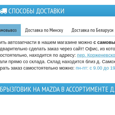
СПОСОБЫ ДОСТАВКИ
амовывоз
Доставка по Минску
Доставка по Беларуси
ить автозапчасти в нашем магазине можно
с самов
дварительно сделать заказ через сайт! Офис, из кот
остоятельно, находится по адресу:
пер. Корженевско
али прямо со склада. Склад находится близ д. Само
рать заказ самостоятельно можно:
пн-пт: с 9.00 до 19
БРЫЗГОВИК НА MAZDA В АССОРТИМЕНТЕ 