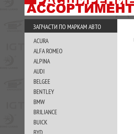
АЗУ
ЕЗ
ЕДЖЕРА
ЗАПЧАСТИ ПО МАРКАМ АВТО
ОМИТЕ
ACURA
ВКЕ!
ALFA ROMEO
ALPINA
AUDI
BELGEE
BENTLEY
BMW
BRILIANCE
BUICK
BYD