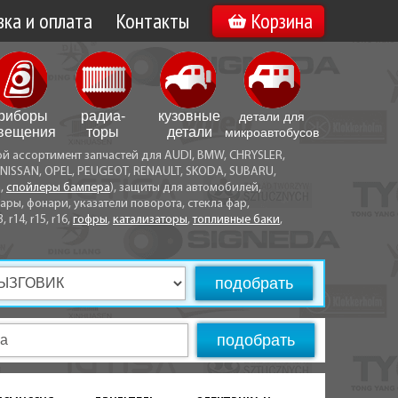
ка и оплата
Контакты
Корзина
а по Минску
Вакансии
а по Беларуси
риборы
радиа­
кузовные
детали для
воз
вещения
торы
детали
микро­автобусов
ой ассортимент запчастей для AUDI, BMW, CHRYSLER,
ы оплаты
NISSAN, OPEL, PEUGEOT, RENAULT, SKODA, SUBARU,
а,
спойлеры бампера
), защиты для автомобилей,
ры, фонари, указатели поворота, стекла фар,
3, r14, r15, r16,
гофры
,
катализаторы
,
топливные баки
,