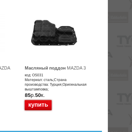
AZDA
Масляный поддон
MAZDA 3
код: OS031
Материал: сталь;Страна
производства: Турция;Оригинальная
выштамповка;
85
р.
50
к.
купить