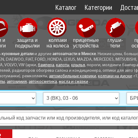
Каталог
Категории
Достав
Доставк
Доставк
и и
защита и
колпаки
прицепные
глуши­
п
Самовы
оги
подкрылки
на колеса
устройства
тели
ос
ь кузовные детали
и другие
автозапчасти в Минске
. Низкие цены, больш
Способ
EN, DAEWOO, FIAT, FORD, HONDA, LEXUS, MAZDA, MERCEDES, MITSUBISHI, 
A, VOLVO, VW (арки,
бампера
,
капоты
,
крылья
, пороги, молдинги бампер
телей, радиаторов обогрева салона и кондиционера, оптики для авто (фа
вотуманки), ремкоплекты,
автомобильные коврики
,
колпаки на диски
: r1
опы
,
автохимия
,
автокосметика
,
масла и смазки
.