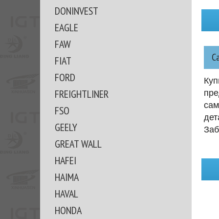
DONINVEST
EAGLE
FAW
С
FIAT
FORD
Куп
FREIGHTLINER
пре
сам
FSO
дет
GEELY
Заб
GREAT WALL
HAFEI
HAIMA
HAVAL
HONDA