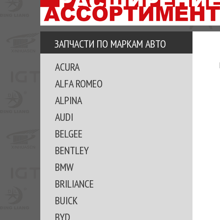
АЗУ
ЕЗ
ЕДЖЕРА
ЗАПЧАСТИ ПО МАРКАМ АВТО
ОМИТЕ
ACURA
ВКЕ!
ALFA ROMEO
ALPINA
AUDI
BELGEE
BENTLEY
BMW
BRILIANCE
BUICK
BYD