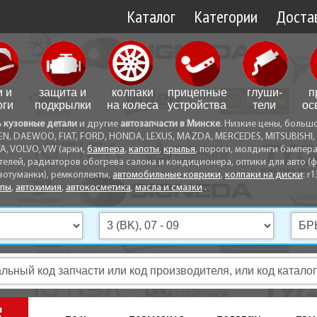
Каталог
Категории
Достав
Доставк
Доставк
и и
защита и
колпаки
прицепные
глуши­
п
Самовы
оги
подкрылки
на колеса
устройства
тели
ос
ь кузовные детали
и другие
автозапчасти в Минске
. Низкие цены, больш
Способ
EN, DAEWOO, FIAT, FORD, HONDA, LEXUS, MAZDA, MERCEDES, MITSUBISHI, 
A, VOLVO, VW (арки,
бампера
,
капоты
,
крылья
, пороги, молдинги бампер
телей, радиаторов обогрева салона и кондиционера, оптики для авто (фа
вотуманки), ремкоплекты,
автомобильные коврики
,
колпаки на диски
: r1
опы
,
автохимия
,
автокосметика
,
масла и смазки
.