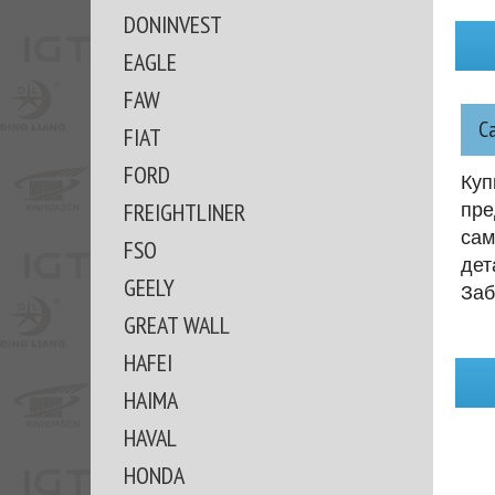
DONINVEST
EAGLE
FAW
С
FIAT
FORD
Куп
FREIGHTLINER
пре
сам
FSO
дет
GEELY
Заб
GREAT WALL
HAFEI
HAIMA
HAVAL
HONDA