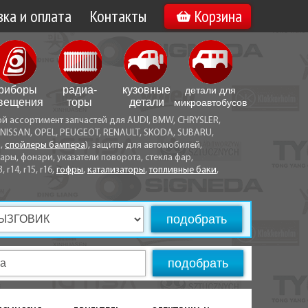
ка и оплата
Контакты
Корзина
а по Минску
Вакансии
а по Беларуси
риборы
радиа­
кузовные
детали для
воз
вещения
торы
детали
микро­автобусов
ой ассортимент запчастей для AUDI, BMW, CHRYSLER,
ы оплаты
NISSAN, OPEL, PEUGEOT, RENAULT, SKODA, SUBARU,
а,
спойлеры бампера
), защиты для автомобилей,
ры, фонари, указатели поворота, стекла фар,
3, r14, r15, r16,
гофры
,
катализаторы
,
топливные баки
,