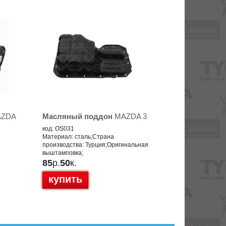
ZDA
Масляный поддон
MAZDA 3
код: OS031
Материал: сталь;Страна
производства: Турция;Оригинальная
выштамповка;
85
р.
50
к.
купить