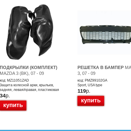
ПОДКРЫЛКИ (КОМПЛЕКТ)
РЕШЕТКА В БАМПЕР
MA
MAZDA 3 (BK), 07 - 09
3, 07 - 09
код: MZ11051ZAD
код: PMZ99102GA
Защита колесной арки, крыльев,
Sport, USA type
задняя, левая/правая, пластиковая
119
р.
34
р.
купить
купить