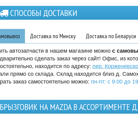
СПОСОБЫ ДОСТАВКИ
амовывоз
Доставка по Минску
Доставка по Беларуси
ить автозапчасти в нашем магазине можно
с самов
дварительно сделать заказ через сайт! Офис, из кот
остоятельно, находится по адресу:
пер. Корженевско
али прямо со склада. Склад находится близ д. Само
рать заказ самостоятельно можно:
пн-пт: с 9.00 до 19
БРЫЗГОВИК НА MAZDA В АССОРТИМЕНТЕ 