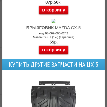
87
р.
50
к.
в корзину
БРЫЗГОВИК
MAZDA CX-5
код: 03-069-000-0242
Mazda CX-5 II (17-) (передние)
55
р.
в корзину
КУПИТЬ ДРУГИЕ ЗАПЧАСТИ НА ЦХ 5