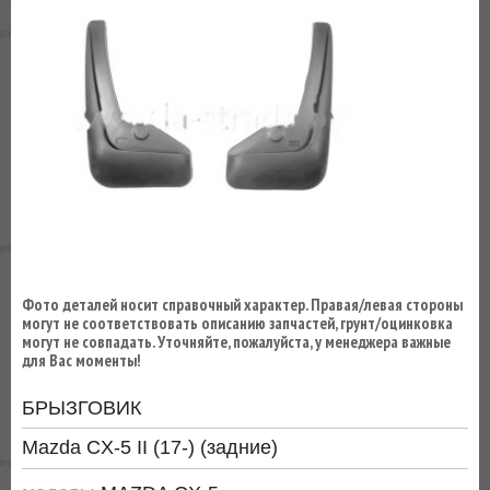
ВЫ
ЭКОНОМИТЕ
НА
ДОСТАВКЕ!
Фото деталей носит справочный характер. Правая/левая стороны
могут не соответствовать описанию запчастей, грунт/оцинковка
могут не совпадать. Уточняйте, пожалуйста, у менеджера важные
для Вас моменты!
БРЫЗГОВИК
Mazda CX-5 II (17-) (задние)