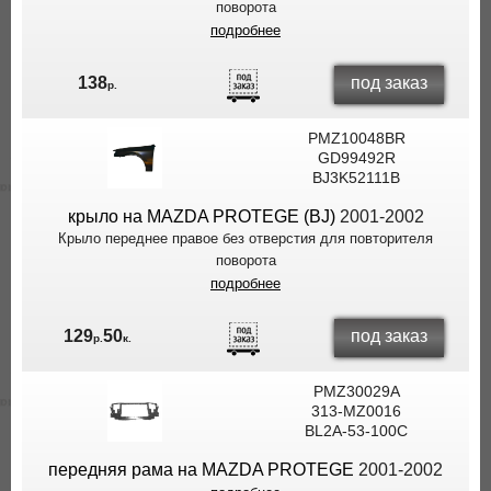
поворота
подробнее
под заказ
138
р.
PMZ10048BR
GD99492R
BJ3K52111B
крыло на MAZDA PROTEGE (BJ)
2001-2002
Крыло переднее правое без отверстия для повторителя
поворота
подробнее
под заказ
129
50
р.
к.
PMZ30029A
313-MZ0016
BL2A-53-100C
передняя рама на MAZDA PROTEGE
2001-2002