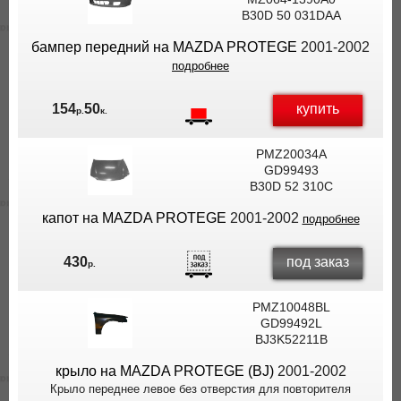
ДОСТАВКЕ!
B30D 50 031DAA
бампер передний на MAZDA PROTEGE
2001-2002
подробнее
купить
154
50
р.
к.
PMZ20034A
GD99493
B30D 52 310C
капот на MAZDA PROTEGE
2001-2002
подробнее
под заказ
430
р.
PMZ10048BL
GD99492L
BJ3K52211B
крыло на MAZDA PROTEGE (BJ)
2001-2002
Крыло переднее левое без отверстия для повторителя