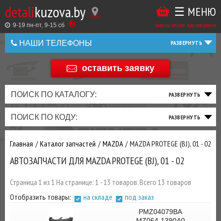
detali
kuzova.by
☰ МЕНЮ
Купить
ТАКЖЕ
ВЫ
заказы online: круглосуточно
в
9-19 пн-пт, 9-15 cб
МОЖЕТЕ
НАШИ ТЕЛЕФОНЫ
1
У
клик
НАС
оставить заявку
+375 44 586 05 44
ЗАКАЗАТЬ
+375 25 925 8 123
ПОИСК ПО КАТАЛОГУ:
ДОБАВИВ
+375
Беларусь
ПОИСК ПО КОДУ:
РАСХОДНИКИ
,
+375
МАСЛА
И ДРУГИЕ
Главная
Каталог запчастей
MAZDA
MAZDA PROTEGE (BJ), 01 - 02
ЗАПЧАСТИ К
АВТОЗАПЧАСТИ ДЛЯ MAZDA PROTEGE (BJ), 01 - 02
ЗАКАЗУ ЧЕРЕЗ
МЕНЕДЖЕРА
Страница 1 из 1 На странице: 1 - 13 товаров. Всего 13 товаров
ВЫ
Отобразить товары:
на складе
под заказ
ЭКОНОМИТЕ
PMZ04079BA
НА
MZ064-1390A0