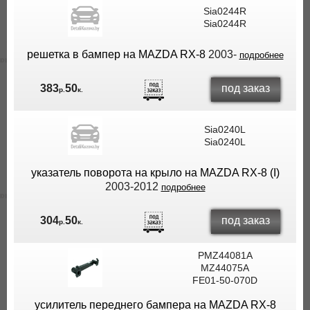
Sia0244R
Sia0244R
решетка в бампер на MAZDA RX-8
2003-
подробнее
под заказ
383
50
р.
к.
Sia0240L
Sia0240L
указатель поворота на крыло на MAZDA RX-8 (I)
2003-2012
подробнее
под заказ
304
50
р.
к.
PMZ44081A
MZ44075A
FE01-50-070D
усилитель переднего бампера на MAZDA RX-8