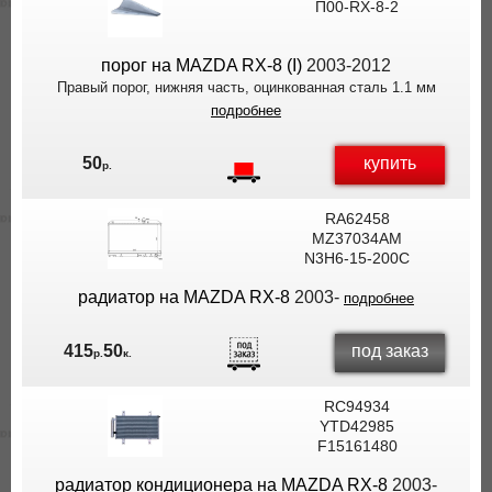
П00-RX-8-2
порог на MAZDA RX-8 (I)
2003-2012
Правый порог, нижняя часть, оцинкованная сталь 1.1 мм
подробнее
купить
50
р.
RA62458
MZ37034AM
N3H6-15-200C
радиатор на MAZDA RX-8
2003-
подробнее
под заказ
415
50
р.
к.
RC94934
YTD42985
F15161480
радиатор кондиционера на MAZDA RX-8
2003-