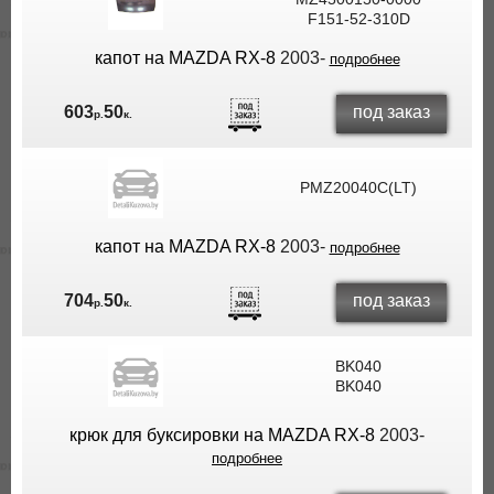
F151-52-310D
ВЫ
ЭКОНОМИТЕ
капот на MAZDA RX-8
2003-
подробнее
НА
ДОСТАВКЕ!
под заказ
603
50
р.
к.
PMZ20040C(LT)
капот на MAZDA RX-8
2003-
подробнее
под заказ
704
50
р.
к.
BK040
BK040
крюк для буксировки на MAZDA RX-8
2003-
подробнее