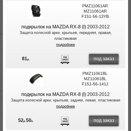
PMZ11061AR
MZ11061AR
F151-56-13YB
подкрылок на MAZDA RX-8 (I)
2003-2012
Защита колесной арки, крыльев, передняя, правая,
пластиковая
подробнее
под заказ
81
р.
PMZ11061BL
MZ11061BL
F151-56-141J
подкрылок на MAZDA RX-8 (I)
2003-2012
Защита колесной арки, крыльев, задняя, левая, пластиковая
подробнее
под заказ
52
50
р.
к.