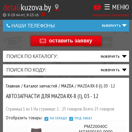
detali
kuzova.by
☰ МЕНЮ
Купить
ТАКЖЕ
ВЫ
заказы online: круглосуточно
в
9-19 пн-пт, 9-15 cб
МОЖЕТЕ
НАШИ ТЕЛЕФОНЫ
1
У
клик
НАС
оставить заявку
+375 44 586 05 44
ЗАКАЗАТЬ
+375 25 925 8 123
ПОИСК ПО КАТАЛОГУ:
ТО
ТОРМОЗНАЯ
ПОДВЕСКА
ТРАНСМИССИЯ
ДВИГАТЕЛЬ
ЭЛЕКТРИКА
+375
Беларусь
ПОИСК ПО КОДУ:
И
СИСТЕМА
И
И
И
И
+375
ФИЛЬТРА
РУЛЕВОЕ
ПРИВОД
ВЫХЛОП
ОСВЕЩЕНИЕ
Главная
Каталог запчастей
MAZDA
MAZDA RX-8 (I), 03 - 12
ДОБАВИВ
АВТОЗАПЧАСТИ ДЛЯ MAZDA RX-8 (I), 03 - 12
РАСХОДНИКИ
,
МАСЛА
И ДРУГИЕ
Страница 1 из 1 На странице: 1 - 25 товаров. Всего 25 товаров
ЗАПЧАСТИ К
Отобразить товары:
на складе
под заказ
ЗАКАЗУ ЧЕРЕЗ
МЕНЕДЖЕРА
PMZ20040C
MZ4500150-0000