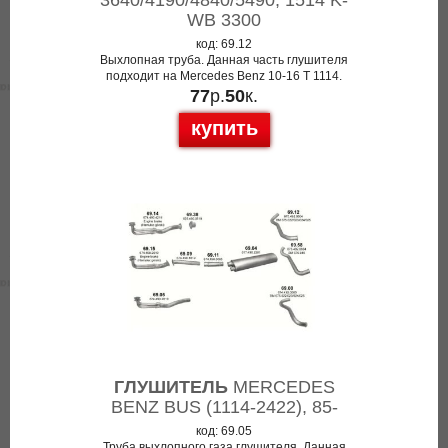
3640/4190/4840/5490; 1514 K-
WB 3300
код: 69.12
Выхлопная труба. Данная часть глушителя
подходит на Mercedes Benz 10-16 T 1114.
77
р.
50
к.
купить
ГЛУШИТЕЛЬ
MERCEDES
BENZ BUS (1114-2422), 85-
код: 69.05
Труба выхлопного газа глушителя. Данная