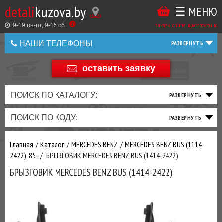
detali
kuzova.by
☰ МЕНЮ
Купить
ТАКЖЕ
ВЫ
заказы online: круглосуточно
в
9-19 пн-пт, 9-15 cб
МОЖЕТЕ
НАШИ ТЕЛЕФОНЫ
1
У
клик
Оставить
НАС
оставить заявку
+375 44 586 05 44
отзыв
ЗАКАЗАТЬ
+375 25 925 8 123
ПОИСК ПО КАТАЛОГУ:
ТО
ТОРМОЗНАЯ
ПОДВЕСКА
ТРАНСМИССИЯ
ДВИГАТЕЛЬ
ЭЛЕКТРИКА
+375
Беларусь
ПОИСК ПО КОДУ:
И
СИСТЕМА
И
И
И
И
+375
ФИЛЬТРА
РУЛЕВОЕ
ПРИВОД
ВЫХЛОП
ОСВЕЩЕНИЕ
Оценить
Главная
Каталог
MERCEDES BENZ
MERCEDES BENZ BUS (1114-
товар
ДОБАВИВ
2422), 85-
БРЫЗГОВИК MERCEDES BENZ BUS (1414-2422)
РАСХОДНИКИ
,
БРЫЗГОВИК MERCEDES BENZ BUS (1414-2422)
МАСЛА
И ДРУГИЕ
ЗАПЧАСТИ К
ЗАКАЗУ ЧЕРЕЗ
МЕНЕДЖЕРА