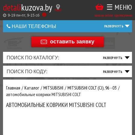
detali
kuzova.by
☰ МЕНЮ
Купить
ТАКЖЕ
ВЫ
заказы online: круглосуточно
в
9-19 пн-пт, 9-15 cб
МОЖЕТЕ
НАШИ ТЕЛЕФОНЫ
1
У
клик
Оставить
НАС
оставить заявку
+375 44 586 05 44
отзыв
ЗАКАЗАТЬ
+375 25 925 8 123
ПОИСК ПО КАТАЛОГУ:
ТО
ТОРМОЗНАЯ
ПОДВЕСКА
ТРАНСМИССИЯ
ДВИГАТЕЛЬ
ЭЛЕКТРИКА
+375
Беларусь
ПОИСК ПО КОДУ:
И
СИСТЕМА
И
И
И
И
+375
ФИЛЬТРА
РУЛЕВОЕ
ПРИВОД
ВЫХЛОП
ОСВЕЩЕНИЕ
Оценить
Главная
Каталог
MITSUBISHI
MITSUBISHI COLT (CJ), 96 - 03
товар
ДОБАВИВ
автомобильные коврики MITSUBISHI COLT
РАСХОДНИКИ
,
АВТОМОБИЛЬНЫЕ КОВРИКИ MITSUBISHI COLT
МАСЛА
И ДРУГИЕ
ЗАПЧАСТИ К
ЗАКАЗУ ЧЕРЕЗ
МЕНЕДЖЕРА