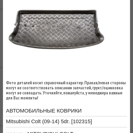
ВЫ
ЭКОНОМИТЕ
НА
ДОСТАВКЕ!
Фото деталей носит справочный характер. Правая/левая стороны
могут не соответствовать описанию запчастей, грунт/оцинковка
могут не совпадать. Уточняйте, пожалуйста, у менеджера важные
для Вас моменты!
АВТОМОБИЛЬНЫЕ КОВРИКИ
Mitsubishi Colt (09-14) 5dr. [102315]