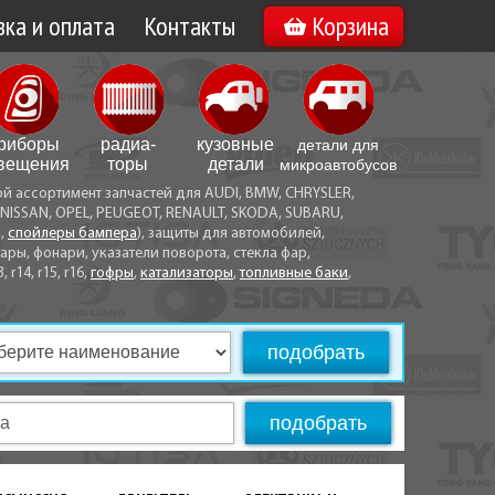
ка и оплата
Контакты
Корзина
а по Минску
Вакансии
а по Беларуси
риборы
радиа­
кузовные
детали для
воз
вещения
торы
детали
микро­автобусов
ой ассортимент запчастей для AUDI, BMW, CHRYSLER,
ы оплаты
NISSAN, OPEL, PEUGEOT, RENAULT, SKODA, SUBARU,
а,
спойлеры бампера
), защиты для автомобилей,
ры, фонари, указатели поворота, стекла фар,
3, r14, r15, r16,
гофры
,
катализаторы
,
топливные баки
,