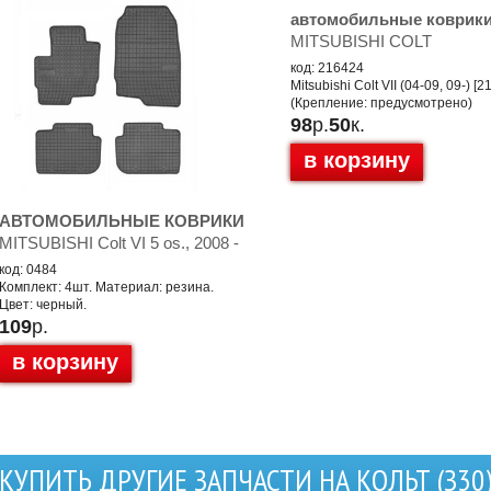
автомобильные коврик
MITSUBISHI COLT
код: 216424
Mitsubishi Colt VII (04-09, 09-) [
(Крепление: предусмотрено)
98
р.
50
к.
в корзину
АВТОМОБИЛЬНЫЕ КОВРИКИ
MITSUBISHI Colt VI 5 os., 2008 -
код: 0484
Комплект: 4шт. Материал: резина.
Цвет: черный.
109
р.
в корзину
КУПИТЬ ДРУГИЕ ЗАПЧАСТИ НА КОЛЬТ (З30