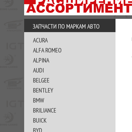
АЗУ
ЕЗ
ЕДЖЕРА
ЗАПЧАСТИ ПО МАРКАМ АВТО
ОМИТЕ
ACURA
ВКЕ!
ALFA ROMEO
ALPINA
AUDI
BELGEE
BENTLEY
BMW
BRILIANCE
BUICK
BYD