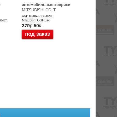
и
автомобильные коврики
MITSUBISHI COLT
код: 16-069-000-0296
216424]
Mitsubishi Colt (09-)
379
р.
50
к.
под заказ
)