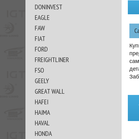
DONINVEST
EAGLE
FAW
С
FIAT
Куп
FORD
пре
FREIGHTLINER
сам
дет
FSO
Заб
GEELY
GREAT WALL
HAFEI
HAIMA
HAVAL
HONDA