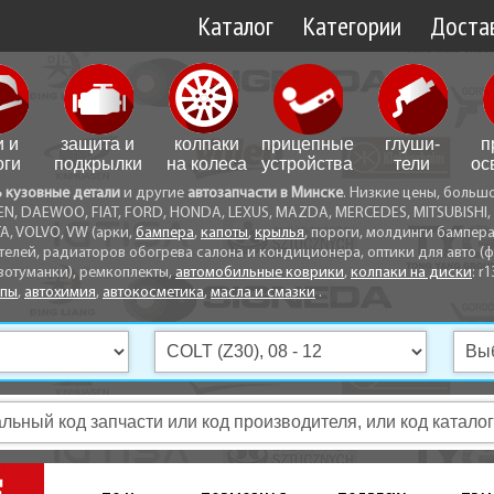
Каталог
Категории
Достав
Доставк
Доставк
и и
защита и
колпаки
прицепные
глуши­
п
Самовы
оги
подкрылки
на колеса
устройства
тели
ос
ь кузовные детали
и другие
автозапчасти в Минске
. Низкие цены, больш
Способ
EN, DAEWOO, FIAT, FORD, HONDA, LEXUS, MAZDA, MERCEDES, MITSUBISHI, 
A, VOLVO, VW (арки,
бампера
,
капоты
,
крылья
, пороги, молдинги бампер
телей, радиаторов обогрева салона и кондиционера, оптики для авто (фа
вотуманки), ремкоплекты,
автомобильные коврики
,
колпаки на диски
: r1
опы
,
автохимия
,
автокосметика
,
масла и смазки
.