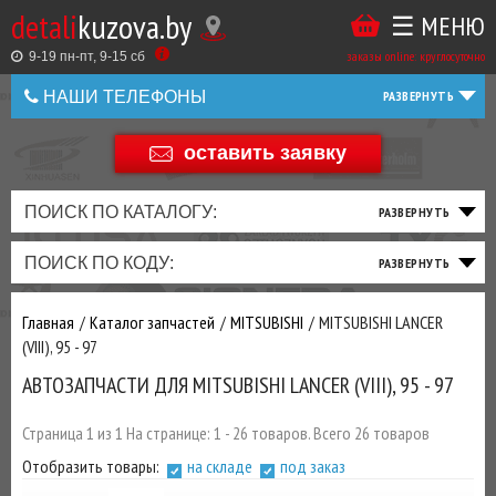
detali
kuzova.by
☰ МЕНЮ
Купить
ТАКЖЕ
ВЫ
заказы online: круглосуточно
в
9-19 пн-пт, 9-15 cб
МОЖЕТЕ
НАШИ ТЕЛЕФОНЫ
1
У
клик
НАС
оставить заявку
+375 44 586 05 44
ЗАКАЗАТЬ
+375 25 925 8 123
ПОИСК ПО КАТАЛОГУ:
ТО
ТОРМОЗНАЯ
ПОДВЕСКА
ТРАНСМИССИЯ
ДВИГАТЕЛЬ
ЭЛЕКТРИКА
+375
Беларусь
ПОИСК ПО КОДУ:
И
СИСТЕМА
И
И
И
И
+375
ФИЛЬТРА
РУЛЕВОЕ
ПРИВОД
ВЫХЛОП
ОСВЕЩЕНИЕ
Главная
Каталог запчастей
MITSUBISHI
MITSUBISHI LANCER
ДОБАВИВ
(VIII), 95 - 97
РАСХОДНИКИ
,
АВТОЗАПЧАСТИ ДЛЯ MITSUBISHI LANCER (VIII), 95 - 97
МАСЛА
И ДРУГИЕ
ЗАПЧАСТИ К
Страница 1 из 1 На странице: 1 - 26 товаров. Всего 26 товаров
ЗАКАЗУ ЧЕРЕЗ
Отобразить товары:
на складе
под заказ
МЕНЕДЖЕРА