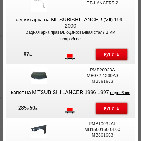
ПБ-LANCER5-2
задняя арка на MITSUBISHI LANCER (VII)
1991-
2000
Задняя арка правая, оцинкованная сталь 1 мм
подробнее
купить
67
р.
PMB20023A
MB072-1230A0
MB861653
капот на MITSUBISHI LANCER
1996-1997
подробнее
купить
285
50
р.
к.
PMB10032AL
MB1500160-0L00
MB861663