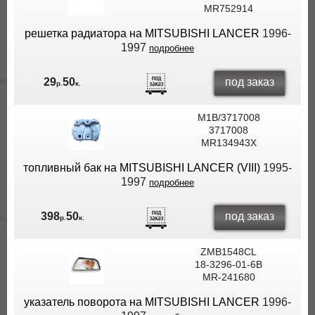
MR752914
решетка радиатора на MITSUBISHI LANCER
1996-
1997
подробнее
под заказ
29
50
р.
к.
M1B/3717008
3717008
MR134943X
топливный бак на MITSUBISHI LANCER (VIII)
1995-
1997
подробнее
под заказ
398
50
р.
к.
ZMB1548CL
18-3296-01-6B
MR-241680
указатель поворота на MITSUBISHI LANCER
1996-