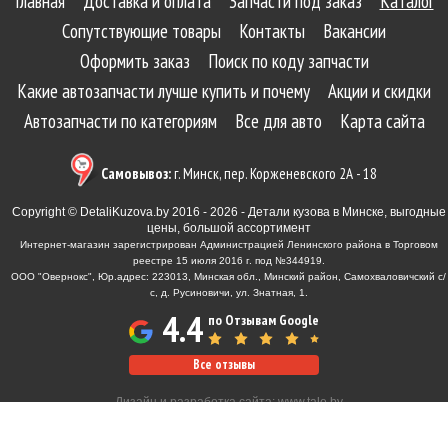
Главная
Доставка и оплата
Запчасти под заказ
Каталог
Сопутствующие товары
Контакты
Вакансии
Оформить заказ
Поиск по коду запчасти
Какие автозапчасти лучше купить и почему
Акции и скидки
Автозапчасти по категориям
Все для авто
Карта сайта
Самовывоз:
г. Минск, пер. Корженевского 2А - 18
Copyright © DetaliKuzova.by 2016 - 2026 - Детали кузова в Минске, выгодные
цены, большой ассортимент
Интернет-магазин зарегистрирован Администрацией Ленинского района в Торговом
реестре 15 июля 2016 г. под №344919.
ООО "Овернокс", Юр.адрес: 223013, Минская обл., Минский район, Самохваловичский с/
с, д. Русиновичи, ул. Знатная, 1.
4.4
по Отзывам Google
Все отзывы
Дизайн и разработка сайта:
www.tale.by