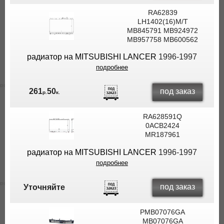
RA62839
LH1402(16)M/T
MB845791 MB924972
MB957758 MB600562
радиатор на MITSUBISHI LANCER
1996-1997
подробнее
под заказ
261
50
р.
к.
RA628591Q
0ACB2424
MR187961
радиатор на MITSUBISHI LANCER
1996-1997
подробнее
под заказ
Уточняйте
PMB07076GA
MB07076GA