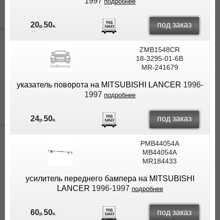
1997
подробнее
под заказ
20
50
р.
к.
ZMB1548CR
18-3295-01-6B
MR-241679
указатель поворота на MITSUBISHI LANCER
1996-
1997
подробнее
под заказ
24
50
р.
к.
PMB44054A
MB44054A
MR184433
усилитель переднего бампера на MITSUBISHI
LANCER
1996-1997
подробнее
под заказ
60
50
р.
к.