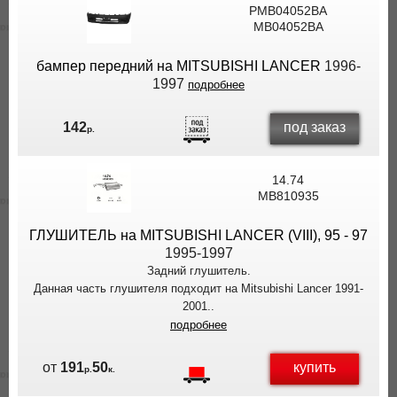
PMB04052BA
ВЫ
MB04052BA
ЭКОНОМИТЕ
НА
бампер передний на MITSUBISHI LANCER
1996-
ДОСТАВКЕ!
1997
подробнее
под заказ
142
р.
14.74
MB810935
ГЛУШИТЕЛЬ на MITSUBISHI LANCER (VIII), 95 - 97
1995-1997
Задний глушитель.
Данная часть глушителя подходит на Mitsubishi Lancer 1991-
2001..
подробнее
купить
от
191
50
р.
к.