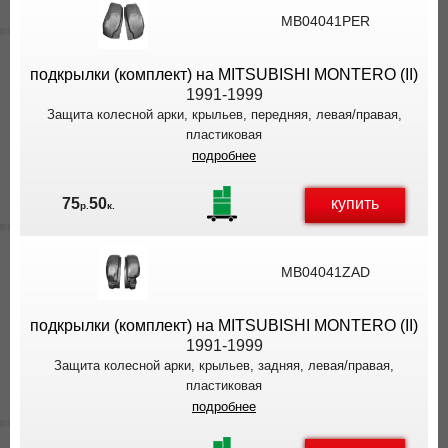
ВЫ
MB04041PER
ЭКОНОМИТЕ
НА
подкрылки (комплект) на MITSUBISHI MONTERO (II)
ДОСТАВКЕ!
1991-1999
Защита колесной арки, крыльев, передняя, левая/правая,
пластиковая
подробнее
купить
75
50
р.
к.
MB04041ZAD
подкрылки (комплект) на MITSUBISHI MONTERO (II)
1991-1999
Защита колесной арки, крыльев, задняя, левая/правая,
пластиковая
подробнее