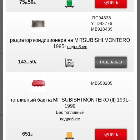
купить
75
50
р.
к.
RC94838
YTD42776
MB918439
радиатор кондиционера на MITSUBISHI MONTERO
1995-
подробнее
под заказ
143
50
р.
к.
MB658205
топливный бак на MITSUBISHI MONTERO (II)
1991-
1999
Бак топливный
подробнее
купить
651
р.