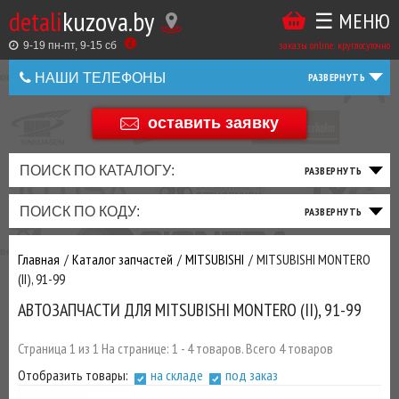
detali
kuzova.by
☰ МЕНЮ
Купить
ТАКЖЕ
ВЫ
заказы online: круглосуточно
в
9-19 пн-пт, 9-15 cб
МОЖЕТЕ
НАШИ ТЕЛЕФОНЫ
1
У
клик
НАС
оставить заявку
+375 44 586 05 44
ЗАКАЗАТЬ
+375 25 925 8 123
ПОИСК ПО КАТАЛОГУ:
ТО
ТОРМОЗНАЯ
ПОДВЕСКА
ТРАНСМИССИЯ
ДВИГАТЕЛЬ
ЭЛЕКТРИКА
+375
Беларусь
ПОИСК ПО КОДУ:
И
СИСТЕМА
И
И
И
И
+375
ФИЛЬТРА
РУЛЕВОЕ
ПРИВОД
ВЫХЛОП
ОСВЕЩЕНИЕ
Главная
Каталог запчастей
MITSUBISHI
MITSUBISHI MONTERO
ДОБАВИВ
(II), 91-99
РАСХОДНИКИ
,
АВТОЗАПЧАСТИ ДЛЯ MITSUBISHI MONTERO (II), 91-99
МАСЛА
И ДРУГИЕ
ЗАПЧАСТИ К
Страница 1 из 1 На странице: 1 - 4 товаров. Всего 4 товаров
ЗАКАЗУ ЧЕРЕЗ
Отобразить товары:
на складе
под заказ
МЕНЕДЖЕРА