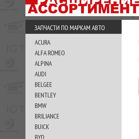
АЗУ
ЕЗ
ЕДЖЕРА
ЗАПЧАСТИ ПО МАРКАМ АВТО
ОМИТЕ
ACURA
ВКЕ!
ALFA ROMEO
ALPINA
AUDI
BELGEE
BENTLEY
BMW
BRILIANCE
BUICK
BYD