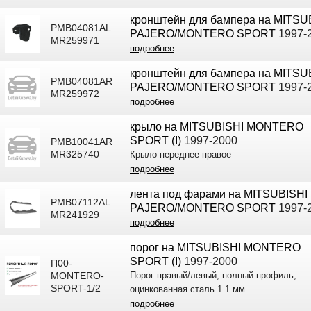
кронштейн для бампера на MITSU
PMB04081AL
PAJERO/MONTERO SPORT
1997-
MR259971
подробнее
кронштейн для бампера на MITSU
PMB04081AR
PAJERO/MONTERO SPORT
1997-
MR259972
подробнее
крыло на MITSUBISHI MONTERO
SPORT (I)
1997-2000
PMB10041AR
MR325740
Крыло переднее правое
подробнее
лента под фарами на MITSUBISHI
PMB07112AL
PAJERO/MONTERO SPORT
1997-
MR241929
подробнее
порог на MITSUBISHI MONTERO
SPORT (I)
1997-2000
П00-
MONTERO-
Порог правый/левый, полный профиль,
SPORT-1/2
оцинкованная сталь 1.1 мм
подробнее