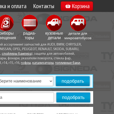
ка и оплата
Контакты
Корзина
а по Минску
Вакансии
а по Беларуси
риборы
радиа­
кузовные
детали для
воз
вещения
торы
детали
микро­автобусов
ой ассортимент запчастей для AUDI, BMW, CHRYSLER,
ы оплаты
NISSAN, OPEL, PEUGEOT, RENAULT, SKODA, SUBARU,
а,
спойлеры бампера
), защиты для автомобилей,
ры, фонари, указатели поворота, стекла фар,
3, r14, r15, r16,
гофры
,
катализаторы
,
топливные баки
,