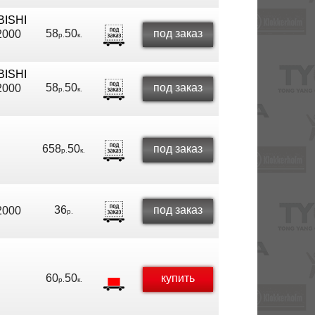
BISHI
58
50
под заказ
2000
р.
к.
BISHI
58
50
под заказ
2000
р.
к.
658
50
под заказ
р.
к.
36
под заказ
2000
р.
60
50
купить
р.
к.