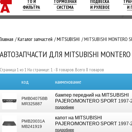
ТО И
ТОРМОЗНАЯ
ПОДВЕСКА
ТРА
ФИЛЬТРА
СИСТЕМА
И РУЛЕВОЕ
И 
Главная
Каталог запчастей
MITSUBISHI
MITSUBISHI MONTERO SPO
АВТОЗАПЧАСТИ ДЛЯ MITSUBISHI MONTERO SPO
Страница 1 из 1 На странице: 1 - 8 товаров. Всего 8 товаров
код
наименование
бампер передний на MITSUBISHI
PMB04075BB
PAJERO/MONTERO SPORT
1997-
MR325887
подробнее
капот на MITSUBISHI
PMB20031A
PAJERO/MONTERO SPORT
1997-
MB241919
подробнее