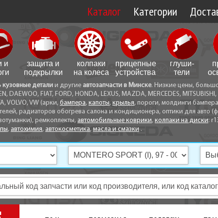
Каталог
Категории
Достав
Доставк
Доставк
и и
защита и
колпаки
прицепные
глуши­
п
Самовы
оги
подкрылки
на колеса
устройства
тели
ос
ь кузовные детали
и другие
автозапчасти в Минске
. Низкие цены, больш
Способ
EN, DAEWOO, FIAT, FORD, HONDA, LEXUS, MAZDA, MERCEDES, MITSUBISHI, 
A, VOLVO, VW (арки,
бампера
,
капоты
,
крылья
, пороги, молдинги бампер
телей, радиаторов обогрева салона и кондиционера, оптики для авто (фа
вотуманки), ремкоплекты,
автомобильные коврики
,
колпаки на диски
: r1
опы
,
автохимия
,
автокосметика
,
масла и смазки
.