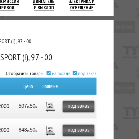
НСМИССИЯ
ДВИГАТЕЛЬ
ЭЛЕКТРИКА И
ПРИВОД
И ВЫХЛОП
ОСВЕЩЕНИЕ
RT (I), 97 - 00
RT (I), 97 - 00
Отобразить товары:
на складе
под заказ
цена
наличие
507
50
под заказ
2000
р.
к.
848
50
под заказ
2000
р.
к.