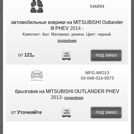
ВЫ
546894
ЭКОНОМИТЕ
НА
автомобильные коврики на MITSUBISHI Outlander
ДОСТАВКЕ!
III PHEV
2014 -
Комплект: 4шт. Материал: резина. Цвет: черный.
подробнее
под заказ
от
121
р.
MFG-MIO13
03-048-014-0073
брызговик на MITSUBISHI OUTLANDER PHEV
2013-
подробнее
под заказ
от
Уточняйте