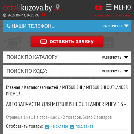
detali
kuzova.by
☰ МЕНЮ
Купить
ТАКЖЕ
ВЫ
заказы online: круглосуточно
в
9-19 пн-пт, 9-15 cб
МОЖЕТЕ
НАШИ ТЕЛЕФОНЫ
1
У
клик
НАС
оставить заявку
+375 44 586 05 44
ЗАКАЗАТЬ
+375 25 925 8 123
ПОИСК ПО КАТАЛОГУ:
ТО
ТОРМОЗНАЯ
ПОДВЕСКА
ТРАНСМИССИЯ
ДВИГАТЕЛЬ
ЭЛЕКТРИКА
+375
Беларусь
ПОИСК ПО КОДУ:
И
СИСТЕМА
И
И
И
И
+375
ФИЛЬТРА
РУЛЕВОЕ
ПРИВОД
ВЫХЛОП
ОСВЕЩЕНИЕ
Главная
Каталог запчастей
MITSUBISHI
MITSUBISHI OUTLANDER
ДОБАВИВ
PHEV, 13 -
РАСХОДНИКИ
,
АВТОЗАПЧАСТИ ДЛЯ MITSUBISHI OUTLANDER PHEV, 13 -
МАСЛА
И ДРУГИЕ
ЗАПЧАСТИ К
Страница 1 из 1 На странице: 1 - 2 товаров. Всего 2 товаров
ЗАКАЗУ ЧЕРЕЗ
Отобразить товары:
на складе
под заказ
МЕНЕДЖЕРА