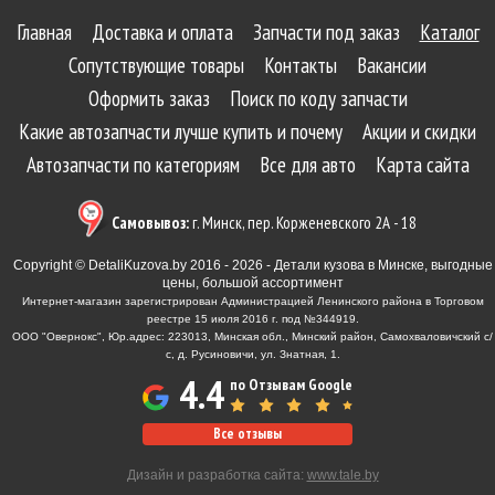
Главная
Доставка и оплата
Запчасти под заказ
Каталог
Сопутствующие товары
Контакты
Вакансии
Оформить заказ
Поиск по коду запчасти
Какие автозапчасти лучше купить и почему
Акции и скидки
Автозапчасти по категориям
Все для авто
Карта сайта
Самовывоз:
г. Минск, пер. Корженевского 2А - 18
Copyright © DetaliKuzova.by 2016 - 2026 - Детали кузова в Минске, выгодные
цены, большой ассортимент
Интернет-магазин зарегистрирован Администрацией Ленинского района в Торговом
реестре 15 июля 2016 г. под №344919.
ООО "Овернокс", Юр.адрес: 223013, Минская обл., Минский район, Самохваловичский с/
с, д. Русиновичи, ул. Знатная, 1.
4.4
по Отзывам Google
Все отзывы
Дизайн и разработка сайта:
www.tale.by