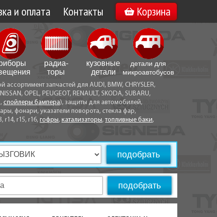
ка и оплата
Контакты
Корзина
а по Минску
Вакансии
а по Беларуси
риборы
радиа­
кузовные
детали для
воз
вещения
торы
детали
микро­автобусов
ой ассортимент запчастей для AUDI, BMW, CHRYSLER,
ы оплаты
NISSAN, OPEL, PEUGEOT, RENAULT, SKODA, SUBARU,
а,
спойлеры бампера
), защиты для автомобилей,
ры, фонари, указатели поворота, стекла фар,
3, r14, r15, r16,
гофры
,
катализаторы
,
топливные баки
,