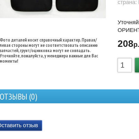
страна:
Уточняй
ОРИЕНТ
Фото деталей носит справочный характер. Правая/
208
р
левая стороны могут не соответствовать описанию
запчастей, грунт/оцинковка могут не совпадать.
Уточняйте, пожалуйста, у менеджера важные для Вас
моменты!
ОТЗЫВЫ (
0
)
Оставить отзыв