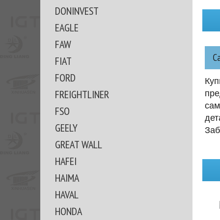
DONINVEST
EAGLE
FAW
С
FIAT
FORD
Куп
FREIGHTLINER
пре
сам
FSO
дет
GEELY
Заб
GREAT WALL
HAFEI
HAIMA
HAVAL
HONDA