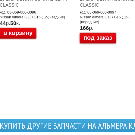
CLASSIC
CLASSIC
код: 03-069-000-0096
код: 03-069-000-0097
Nissan Almera G11 / G15 (12-) (задние)
Nissan Almera G11 / G15 (12-)
(передние)
44
р.
50
к.
166
р.
в корзину
под заказ
КУПИТЬ ДРУГИЕ ЗАПЧАСТИ НА АЛЬМЕРА К