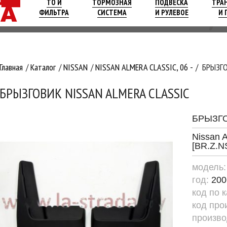
ТО И
ТОРМОЗНАЯ
ПОДВЕСКА
ТРА
ФИЛЬТРА
СИСТЕМА
И РУЛЕВОЕ
И 
Главная
Каталог
NISSAN
NISSAN ALMERA CLASSIC, 06 -
БРЫЗГО
БРЫЗГОВИК NISSAN ALMERA CLASSIC
БРЫЗГ
Nissan A
[BR.Z.N
модель
год:
200
код по 
код про
произво