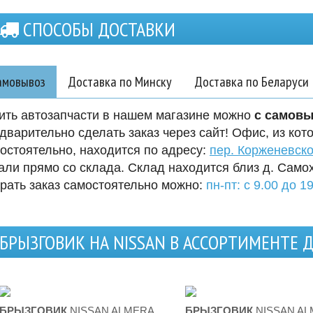
СПОСОБЫ ДОСТАВКИ
амовывоз
Доставка по Минску
Доставка по Беларуси
ить автозапчасти в нашем магазине можно
с самов
дварительно сделать заказ через сайт! Офис, из кот
остоятельно, находится по адресу:
пер. Корженевско
али прямо со склада. Склад находится близ д. Само
рать заказ самостоятельно можно:
пн-пт: с 9.00 до 19
БРЫЗГОВИК НА NISSAN В АССОРТИМЕНТЕ
БРЫЗГОВИК
NISSAN ALMERA
БРЫЗГОВИК
NISSAN A