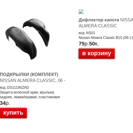
Дефлектор капота
NISS
ALMERA CLASSIC
код: NS01
Nissan Almera Classic B10 (06-) 
75
р.
50
к.
в корзину
ПОДКРЫЛКИ (КОМПЛЕКТ)
NISSAN ALMERA CLASSIC, 06 -
код: DS11195ZAD
Защита колесной арки, крыльев,
задняя, левая/правая, пластиковая
34
р.
купить