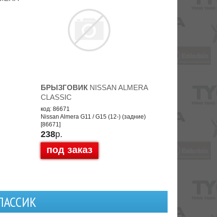
БРЫЗГОВИК
NISSAN ALMERA
CLASSIC
код: 86671
Nissan Almera G11 / G15 (12-) (задние)
[86671]
238
р.
под заказ
ЛАССИК