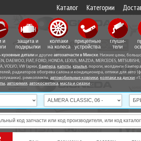
Каталог
Категории
Достав
Доставк
Доставк
и и
защита и
колпаки
прицепные
глуши­
п
Самовы
оги
подкрылки
на колеса
устройства
тели
ос
ь кузовные детали
и другие
автозапчасти в Минске
. Низкие цены, больш
Способ
EN, DAEWOO, FIAT, FORD, HONDA, LEXUS, MAZDA, MERCEDES, MITSUBISHI, 
A, VOLVO, VW (арки,
бампера
,
капоты
,
крылья
, пороги, молдинги бампер
телей, радиаторов обогрева салона и кондиционера, оптики для авто (фа
вотуманки), ремкоплекты,
автомобильные коврики
,
колпаки на диски
: r1
опы
,
автохимия
,
автокосметика
,
масла и смазки
.