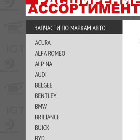
АЗУ
ЕЗ
ЕДЖЕРА
ЗАПЧАСТИ ПО МАРКАМ АВТО
ОМИТЕ
ACURA
ВКЕ!
ALFA ROMEO
ALPINA
AUDI
BELGEE
BENTLEY
BMW
BRILIANCE
BUICK
BYD