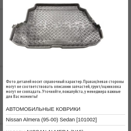
ВЫ
ЭКОНОМИТЕ
НА
ДОСТАВКЕ!
Фото деталей носит справочный характер. Правая/левая стороны
могут не соответствовать описанию запчастей, грунт/оцинковка
могут не совпадать. Уточняйте, пожалуйста, у менеджера важные
для Вас моменты!
АВТОМОБИЛЬНЫЕ КОВРИКИ
Nissan Almera (95-00) Sedan [101002]