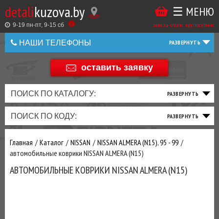
detali
kuzova.by
☰ МЕНЮ
Купить
ТАКЖЕ
ВЫ
заказы online: круглосуточно
в
9-19 пн-пт, 9-15 cб
МОЖЕТЕ
НАШИ ТЕЛЕФОНЫ
1
У
клик
Оставить
НАС
оставить заявку
+375 44 586 05 44
отзыв
ЗАКАЗАТЬ
+375 25 925 8 123
ПОИСК ПО КАТАЛОГУ:
ТО
ТОРМОЗНАЯ
ПОДВЕСКА
ТРАНСМИССИЯ
ДВИГАТЕЛЬ
ЭЛЕКТРИКА
+375
Беларусь
ПОИСК ПО КОДУ:
И
СИСТЕМА
И
И
И
И
+375
ФИЛЬТРА
РУЛЕВОЕ
ПРИВОД
ВЫХЛОП
ОСВЕЩЕНИЕ
Оценить
Главная
Каталог
NISSAN
NISSAN ALMERA (N15), 95 - 99
товар
ДОБАВИВ
автомобильные коврики NISSAN ALMERA (N15)
РАСХОДНИКИ
,
АВТОМОБИЛЬНЫЕ КОВРИКИ NISSAN ALMERA (N15)
МАСЛА
И ДРУГИЕ
ЗАПЧАСТИ К
ЗАКАЗУ ЧЕРЕЗ
МЕНЕДЖЕРА