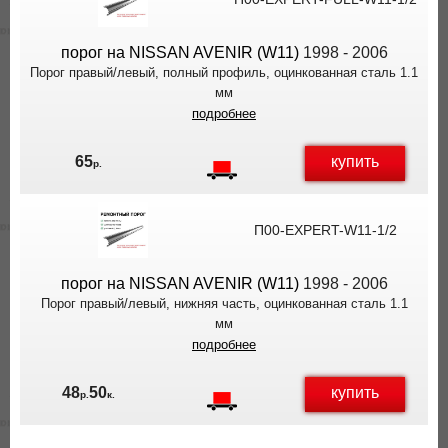
ВЫ
ЭКОНОМИТЕ
порог на NISSAN AVENIR (W11)
1998 - 2006
НА
Порог правый/левый, полный профиль, оцинкованная сталь 1.1
ДОСТАВКЕ!
мм
подробнее
купить
65
р.
П00-EXPERT-W11-1/2
порог на NISSAN AVENIR (W11)
1998 - 2006
Порог правый/левый, нижняя часть, оцинкованная сталь 1.1
мм
подробнее
купить
48
50
р.
к.