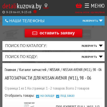
detali
kuzova.by
☰ МЕНЮ
Купить
ТАКЖЕ
ВЫ
заказы online: круглосуточно
в
9-19 пн-пт, 9-15 cб
МОЖЕТЕ
НАШИ ТЕЛЕФОНЫ
1
У
клик
НАС
оставить заявку
+375 44 586 05 44
ЗАКАЗАТЬ
+375 25 925 8 123
ПОИСК ПО КАТАЛОГУ:
ТО
ТОРМОЗНАЯ
ПОДВЕСКА
ТРАНСМИССИЯ
ДВИГАТЕЛЬ
ЭЛЕКТРИКА
+375
Беларусь
ПОИСК ПО КОДУ:
И
СИСТЕМА
И
И
И
И
+375
ФИЛЬТРА
РУЛЕВОЕ
ПРИВОД
ВЫХЛОП
ОСВЕЩЕНИЕ
Главная
Каталог запчастей
NISSAN
NISSAN AVENIR (W11), 98 - 06
ДОБАВИВ
АВТОЗАПЧАСТИ ДЛЯ NISSAN AVENIR (W11), 98 - 06
РАСХОДНИКИ
,
МАСЛА
И ДРУГИЕ
Страница 1 из 1 На странице: 1 - 2 товаров. Всего 2 товаров
ЗАПЧАСТИ К
Отобразить товары:
на складе
под заказ
ЗАКАЗУ ЧЕРЕЗ
МЕНЕДЖЕРА
П00-EXPERT-FULL-W11-1/2