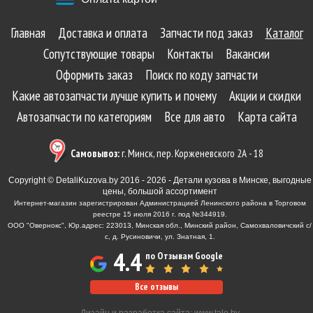
Главная
Доставка и оплата
Запчасти под заказ
Каталог
Сопутствующие товары
Контакты
Вакансии
Оформить заказ
Поиск по коду запчасти
Какие автозапчасти лучше купить и почему
Акции и скидки
Автозапчасти по категориям
Все для авто
Карта сайта
Самовывоз:
г. Минск, пер. Корженевского 2А - 18
Copyright © DetaliKuzova.by 2016 - 2026 - Детали кузова в Минске, выгодные
цены, большой ассортимент
Интернет-магазин зарегистрирован Администрацией Ленинского района в Торговом
реестре 15 июля 2016 г. под №344919.
ООО "Овернокс", Юр.адрес: 223013, Минская обл., Минский район, Самохваловичский с/
с, д. Русиновичи, ул. Знатная, 1.
4.4
по Отзывам Google
Все отзывы
Дизайн и разработка сайта:
www.tale.by