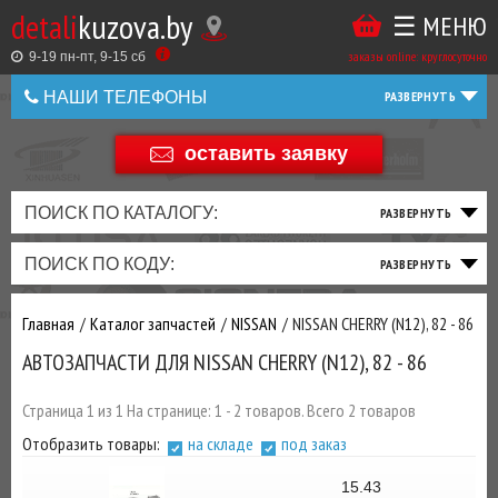
detali
kuzova.by
☰ МЕНЮ
Купить
ТАКЖЕ
ВЫ
заказы online: круглосуточно
в
9-19 пн-пт, 9-15 cб
МОЖЕТЕ
НАШИ ТЕЛЕФОНЫ
1
У
клик
НАС
оставить заявку
+375 44 586 05 44
ЗАКАЗАТЬ
+375 25 925 8 123
ПОИСК ПО КАТАЛОГУ:
ТО
ТОРМОЗНАЯ
ПОДВЕСКА
ТРАНСМИССИЯ
ДВИГАТЕЛЬ
ЭЛЕКТРИКА
+375
Беларусь
ПОИСК ПО КОДУ:
И
СИСТЕМА
И
И
И
И
+375
ФИЛЬТРА
РУЛЕВОЕ
ПРИВОД
ВЫХЛОП
ОСВЕЩЕНИЕ
Главная
Каталог запчастей
NISSAN
NISSAN CHERRY (N12), 82 - 86
ДОБАВИВ
АВТОЗАПЧАСТИ ДЛЯ NISSAN CHERRY (N12), 82 - 86
РАСХОДНИКИ
,
МАСЛА
И ДРУГИЕ
Страница 1 из 1 На странице: 1 - 2 товаров. Всего 2 товаров
ЗАПЧАСТИ К
Отобразить товары:
на складе
под заказ
ЗАКАЗУ ЧЕРЕЗ
МЕНЕДЖЕРА
15.43