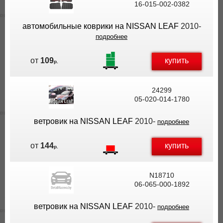
16-015-002-0382
ВЫ
ЭКОНОМИТЕ
автомобильные коврики на NISSAN LEAF
2010-
НА
подробнее
ДОСТАВКЕ!
купить
от
109
р.
24299
05-020-014-1780
ветровик на NISSAN LEAF
2010-
подробнее
купить
от
144
р.
N18710
06-065-000-1892
ветровик на NISSAN LEAF
2010-
подробнее