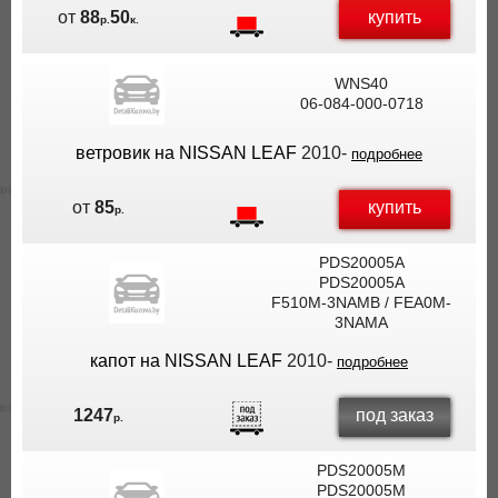
купить
от
88
50
р.
к.
WNS40
06-084-000-0718
ветровик на NISSAN LEAF
2010-
подробнее
купить
от
85
р.
PDS20005A
PDS20005A
F510M-3NAMB / FEA0M-
3NAMA
капот на NISSAN LEAF
2010-
подробнее
под заказ
1247
р.
PDS20005M
PDS20005M