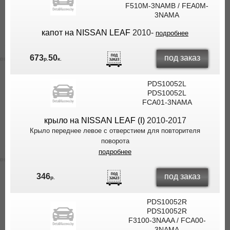
F510M-3NAMB / FEA0M-
3NAMA
капот на NISSAN LEAF
2010-
подробнее
под заказ
673
50
р.
к.
PDS10052L
PDS10052L
FCA01-3NAMA
крыло на NISSAN LEAF (I)
2010-2017
Крыло переднее левое с отверстием для повторителя
поворота
подробнее
под заказ
346
р.
PDS10052R
PDS10052R
F3100-3NAAA / FCA00-
3NAMA