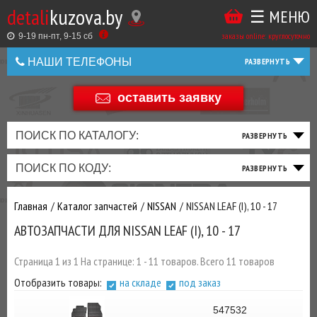
detali
kuzova.by
☰ МЕНЮ
Купить
ТАКЖЕ
ВЫ
заказы online: круглосуточно
в
9-19 пн-пт, 9-15 cб
МОЖЕТЕ
НАШИ ТЕЛЕФОНЫ
1
У
клик
НАС
оставить заявку
+375 44 586 05 44
ЗАКАЗАТЬ
+375 25 925 8 123
ПОИСК ПО КАТАЛОГУ:
ТО
ТОРМОЗНАЯ
ПОДВЕСКА
ТРАНСМИССИЯ
ДВИГАТЕЛЬ
ЭЛЕКТРИКА
+375
Беларусь
ПОИСК ПО КОДУ:
И
СИСТЕМА
И
И
И
И
+375
ФИЛЬТРА
РУЛЕВОЕ
ПРИВОД
ВЫХЛОП
ОСВЕЩЕНИЕ
Главная
Каталог запчастей
NISSAN
NISSAN LEAF (I), 10 - 17
ДОБАВИВ
АВТОЗАПЧАСТИ ДЛЯ NISSAN LEAF (I), 10 - 17
РАСХОДНИКИ
,
МАСЛА
И ДРУГИЕ
Страница 1 из 1 На странице: 1 - 11 товаров. Всего 11 товаров
ЗАПЧАСТИ К
Отобразить товары:
на складе
под заказ
ЗАКАЗУ ЧЕРЕЗ
МЕНЕДЖЕРА
547532