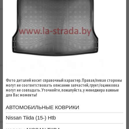
ВЫ
ЭКОНОМИТЕ
НА
ДОСТАВКЕ!
Фото деталей носит справочный характер. Правая/левая стороны
могут не соответствовать описанию запчастей, грунт/оцинковка
могут не совпадать. Уточняйте, пожалуйста, у менеджера важные
для Вас моменты!
АВТОМОБИЛЬНЫЕ КОВРИКИ
Nissan Tiida (15-) Htb