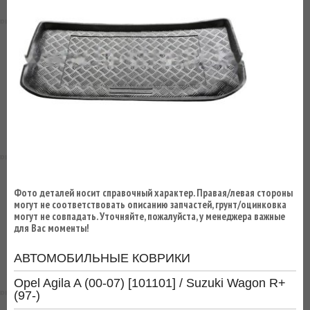
ВЫ
ЭКОНОМИТЕ
НА
ДОСТАВКЕ!
Фото деталей носит справочный характер. Правая/левая стороны
могут не соответствовать описанию запчастей, грунт/оцинковка
могут не совпадать. Уточняйте, пожалуйста, у менеджера важные
для Вас моменты!
АВТОМОБИЛЬНЫЕ КОВРИКИ
Opel Agila A (00-07) [101101] / Suzuki Wagon R+
(97-)