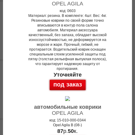
OPEL AGILA
код: 0603
Материал: резина. В комплекте: 4шт. Вес: 4кг.
Резиновые коврики по своей форме точно
вписываются в контур пола салона
автомобиля. Материал аксессуара
качественный, без запаха, обладает высокой
износоустойчивостью, не деформируется на
морозе и жаре. Прочный, гибкий, не
протирается. Водительский коврик оснащен
специальным слоем усиленной защиты под
пятку (толстая рельефная выпуклая полоса),
что гарантирует надежную защиту от
протирания.
Уточняйте
под заказ
автомобильные коврики
OPEL AGILA
код: 15-010-000-0344
Opel Agila B (08-)
87
р.
50
к.