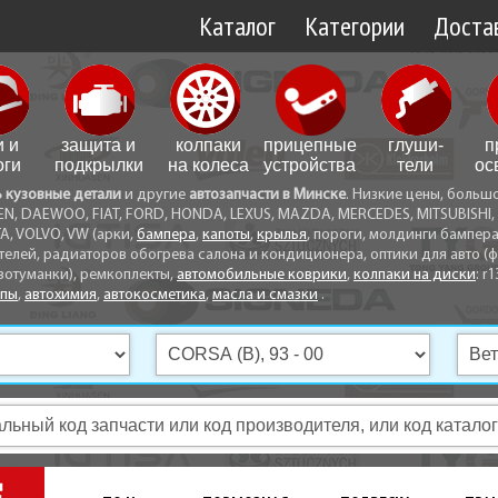
Каталог
Категории
Достав
Доставк
Доставк
и и
защита и
колпаки
прицепные
глуши­
п
Самовы
оги
подкрылки
на колеса
устройства
тели
ос
ь кузовные детали
и другие
автозапчасти в Минске
. Низкие цены, больш
Способ
EN, DAEWOO, FIAT, FORD, HONDA, LEXUS, MAZDA, MERCEDES, MITSUBISHI, 
A, VOLVO, VW (арки,
бампера
,
капоты
,
крылья
, пороги, молдинги бампер
телей, радиаторов обогрева салона и кондиционера, оптики для авто (фа
вотуманки), ремкоплекты,
автомобильные коврики
,
колпаки на диски
: r1
опы
,
автохимия
,
автокосметика
,
масла и смазки
.