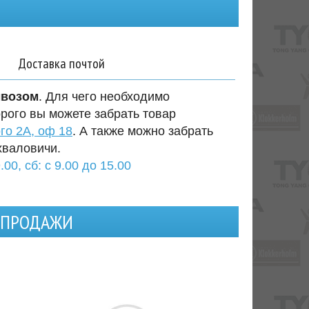
Доставка почтой
ывозом
. Для чего необходимо
орого вы можете забрать товар
го 2А, оф 18
. А также можно забрать
хваловичи.
.00, сб: с 9.00 до 15.00
Я ПРОДАЖИ