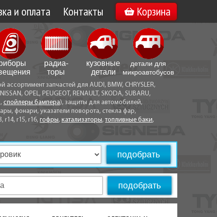
ка и оплата
Контакты
Корзина
а по Минску
Вакансии
а по Беларуси
риборы
радиа­
кузовные
детали для
воз
вещения
торы
детали
микро­автобусов
ой ассортимент запчастей для AUDI, BMW, CHRYSLER,
ы оплаты
NISSAN, OPEL, PEUGEOT, RENAULT, SKODA, SUBARU,
а,
спойлеры бампера
), защиты для автомобилей,
ры, фонари, указатели поворота, стекла фар,
3, r14, r15, r16,
гофры
,
катализаторы
,
топливные баки
,