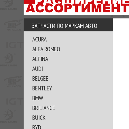
АЗУ
ЕЗ
ЕДЖЕРА
ЗАПЧАСТИ ПО МАРКАМ АВТО
ОМИТЕ
ACURA
ВКЕ!
ALFA ROMEO
ALPINA
AUDI
BELGEE
BENTLEY
BMW
BRILIANCE
BUICK
BYD