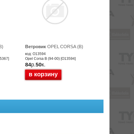
B)
Ветровик
OPEL CORSA (B)
код: O13594
25367]
Opel Corsa B (94-00) [O13594]
84
р.
50
к.
в корзину