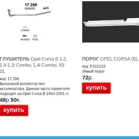
ГЛУШИТЕЛЬ
Opel Corsa B 1.2,
ПОРОГ
OPEL CORSA (B),
1.4-1.2i Combo, 1.4i Combo, 93-
код: P322233
01
Левый порог
72
р.
код: 17.396
Выпускной коллектор без
купить
катализатора. Данная часть глушителя
подходит на Opel Corsa B 1993-2001 гг.
48
р.
50
к.
купить