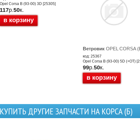
Opel Corsa B (93-00) 3D [25305]
117
р.
50
к.
в корзину
Ветровик
OPEL CORSA (
код: 25367
Opel Corsa B (93-00) 5D (+OT) [
99
р.
50
к.
в корзину
КУПИТЬ ДРУГИЕ ЗАПЧАСТИ НА КОРСА (Б)