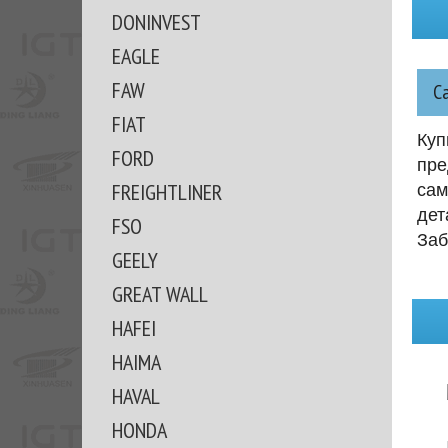
DONINVEST
EAGLE
FAW
С
FIAT
Куп
FORD
пре
FREIGHTLINER
сам
дет
FSO
Заб
GEELY
GREAT WALL
HAFEI
HAIMA
HAVAL
HONDA