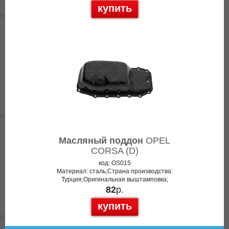
купить
Масляный поддон
OPEL
CORSA (D)
код: OS015
Материал: сталь;Страна производства:
Турция;Оригинальная выштамповка;
82
р.
купить