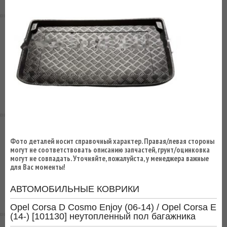
ВЫ
ЭКОНОМИТЕ
НА
ДОСТАВКЕ!
Фото деталей носит справочный характер. Правая/левая стороны
могут не соответствовать описанию запчастей, грунт/оцинковка
могут не совпадать. Уточняйте, пожалуйста, у менеджера важные
для Вас моменты!
АВТОМОБИЛЬНЫЕ КОВРИКИ
Opel Corsa D Cosmo Enjoy (06-14) / Opel Corsa E
(14-) [101130] неутопленный пол багажника