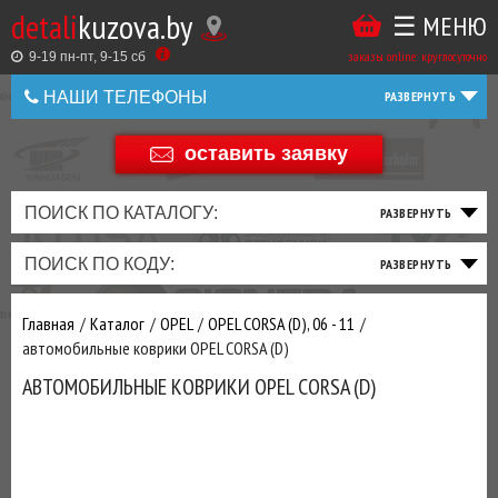
detali
kuzova.by
☰ МЕНЮ
Купить
ТАКЖЕ
ВЫ
заказы online: круглосуточно
в
9-19 пн-пт, 9-15 cб
МОЖЕТЕ
НАШИ ТЕЛЕФОНЫ
1
У
клик
Оставить
НАС
оставить заявку
+375 44 586 05 44
отзыв
ЗАКАЗАТЬ
+375 25 925 8 123
ПОИСК ПО КАТАЛОГУ:
ТО
ТОРМОЗНАЯ
ПОДВЕСКА
ТРАНСМИССИЯ
ДВИГАТЕЛЬ
ЭЛЕКТРИКА
+375
Беларусь
ПОИСК ПО КОДУ:
И
СИСТЕМА
И
И
И
И
+375
ФИЛЬТРА
РУЛЕВОЕ
ПРИВОД
ВЫХЛОП
ОСВЕЩЕНИЕ
Оценить
Главная
Каталог
OPEL
OPEL CORSA (D), 06 - 11
товар
ДОБАВИВ
автомобильные коврики OPEL CORSA (D)
РАСХОДНИКИ
,
АВТОМОБИЛЬНЫЕ КОВРИКИ OPEL CORSA (D)
МАСЛА
И ДРУГИЕ
ЗАПЧАСТИ К
ЗАКАЗУ ЧЕРЕЗ
МЕНЕДЖЕРА