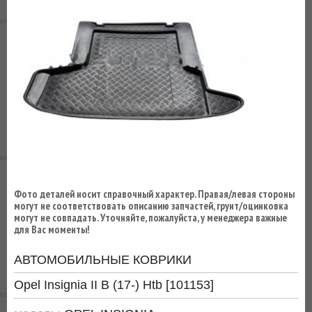
ВЫ
ЭКОНОМИТЕ
НА
ДОСТАВКЕ!
Фото деталей носит справочный характер. Правая/левая стороны
могут не соответствовать описанию запчастей, грунт/оцинковка
могут не совпадать. Уточняйте, пожалуйста, у менеджера важные
для Вас моменты!
АВТОМОБИЛЬНЫЕ КОВРИКИ
Opel Insignia II B (17-) Htb [101153]