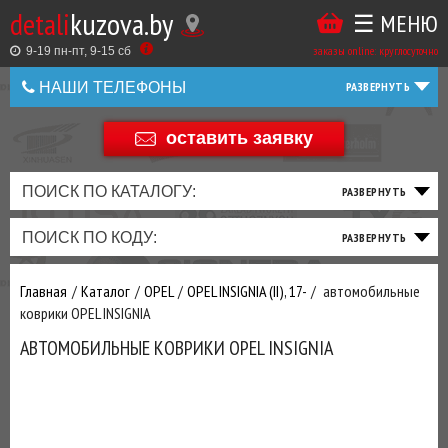
detali
kuzova.by
☰ МЕНЮ
Купить
ТАКЖЕ
ВЫ
заказы online: круглосуточно
в
9-19 пн-пт, 9-15 cб
МОЖЕТЕ
НАШИ ТЕЛЕФОНЫ
1
У
клик
Оставить
НАС
оставить заявку
+375 44 586 05 44
отзыв
ЗАКАЗАТЬ
+375 25 925 8 123
ПОИСК ПО КАТАЛОГУ:
ТО
ТОРМОЗНАЯ
ПОДВЕСКА
ТРАНСМИССИЯ
ДВИГАТЕЛЬ
ЭЛЕКТРИКА
+375
Беларусь
ПОИСК ПО КОДУ:
И
СИСТЕМА
И
И
И
И
+375
ФИЛЬТРА
РУЛЕВОЕ
ПРИВОД
ВЫХЛОП
ОСВЕЩЕНИЕ
Оценить
Главная
Каталог
OPEL
OPEL INSIGNIA (II), 17-
автомобильные
товар
ДОБАВИВ
коврики OPEL INSIGNIA
РАСХОДНИКИ
,
АВТОМОБИЛЬНЫЕ КОВРИКИ OPEL INSIGNIA
МАСЛА
И ДРУГИЕ
ЗАПЧАСТИ К
ЗАКАЗУ ЧЕРЕЗ
МЕНЕДЖЕРА