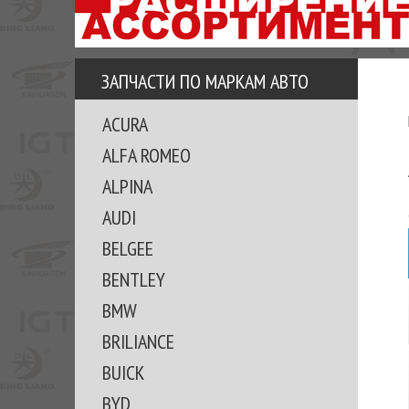
АЗУ
ЕЗ
ЕДЖЕРА
ЗАПЧАСТИ ПО МАРКАМ АВТО
ОМИТЕ
ACURA
ВКЕ!
ALFA ROMEO
ALPINA
AUDI
BELGEE
BENTLEY
BMW
BRILIANCE
BUICK
BYD