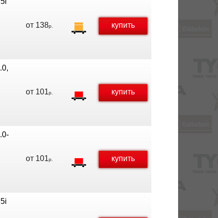
5i
от
138
купить
р.
.0,
от
101
купить
р.
.0-
от
101
купить
р.
5i