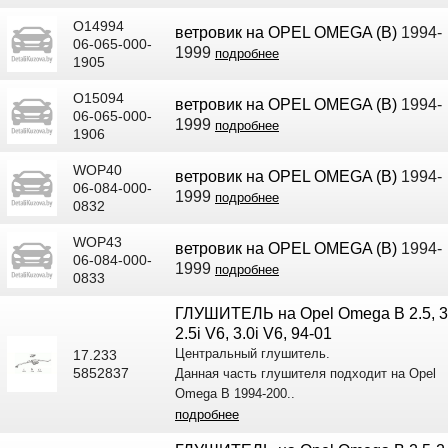
O14994
ветровик на OPEL OMEGA (B)
1994-
06-065-000-
1999
подробнее
1905
O15094
ветровик на OPEL OMEGA (B)
1994-
06-065-000-
1999
подробнее
1906
WOP40
ветровик на OPEL OMEGA (B)
1994-
06-084-000-
1999
подробнее
0832
WOP43
ветровик на OPEL OMEGA (B)
1994-
06-084-000-
1999
подробнее
0833
ГЛУШИТЕЛЬ на Opel Omega B 2.5, 3
2.5i V6, 3.0i V6, 94-01
Центральный глушитель.
17.233
5852837
Данная часть глушителя подходит на Opel
Omega B 1994-200..
подробнее