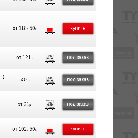
от
118
50
купить
р.
к.
под заказ
от
121
р.
B)
под заказ
537
р.
под заказ
от
21
р.
купить
от
102
50
р.
к.