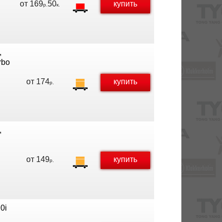
от
169
50
купить
р.
к.
,
rbo
от
174
купить
р.
,
от
149
купить
р.
0i