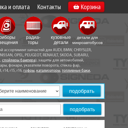
ка и оплата
Контакты
Корзина
а по Минску
Вакансии
а по Беларуси
риборы
радиа­
кузовные
детали для
воз
вещения
торы
детали
микро­автобусов
ой ассортимент запчастей для AUDI, BMW, CHRYSLER,
ы оплаты
NISSAN, OPEL, PEUGEOT, RENAULT, SKODA, SUBARU,
а,
спойлеры бампера
), защиты для автомобилей,
ры, фонари, указатели поворота, стекла фар,
3, r14, r15, r16,
гофры
,
катализаторы
,
топливные баки
,