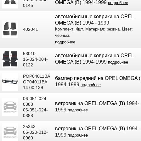
OMEGA (B)
1994-1999
подробнее
0145
автомобильные коврики на OPEL
OMEGA (B)
1994 - 1999
402041
Комплект: 4шт. Материал: резина. Цвет:
черный.
подробнее
53010
автомобильные коврики на OPEL
16-024-004-
OMEGA (B)
1994-1999
подробнее
0122
POP04011BA
бампер передний на OPEL OMEGA (
OP04011BA
1994-1999
подробнее
14 00 139
06-051-024-
ветровик на OPEL OMEGA (B)
1994-
0388
1999
06-051-024-
подробнее
0388
25343
ветровик на OPEL OMEGA (B)
1994-
05-020-012-
1999
подробнее
0960