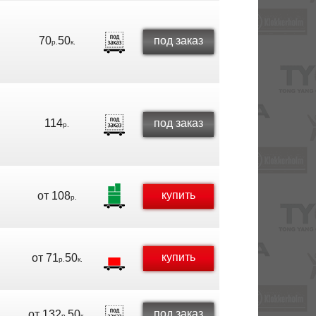
70
50
под заказ
р.
к.
114
под заказ
р.
купить
от
108
р.
купить
от
71
50
р.
к.
под заказ
от
132
50
р.
к.