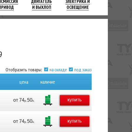
НСМИССИЯ
ДВИГАТЕЛЬ
ЭЛЕКТРИКА И
ПРИВОД
И ВЫХЛОП
ОСВЕЩЕНИЕ
9
Отобразить товары:
на складе
под заказ
цена
наличие
купить
от
74
50
р.
к.
купить
от
74
50
р.
к.