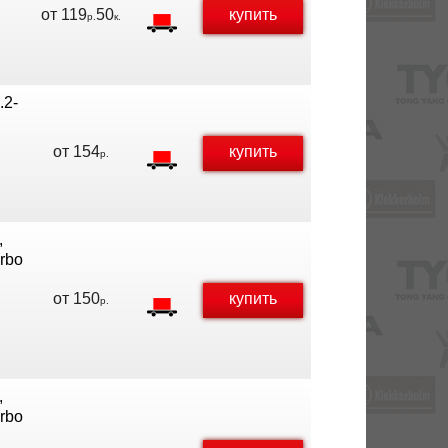
от
119
50
купить
р.
к.
.2-
от
154
купить
р.
,
urbo
от
150
купить
р.
,
urbo