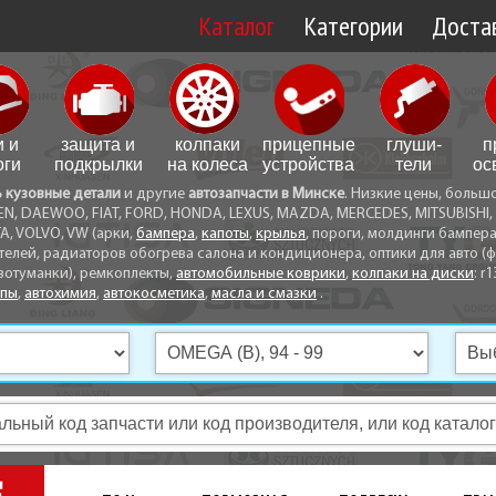
Каталог
Категории
Достав
Доставк
Доставк
и и
защита и
колпаки
прицепные
глуши­
п
Самовы
оги
подкрылки
на колеса
устройства
тели
ос
ь кузовные детали
и другие
автозапчасти в Минске
. Низкие цены, больш
Способ
EN, DAEWOO, FIAT, FORD, HONDA, LEXUS, MAZDA, MERCEDES, MITSUBISHI, 
A, VOLVO, VW (арки,
бампера
,
капоты
,
крылья
, пороги, молдинги бампер
телей, радиаторов обогрева салона и кондиционера, оптики для авто (фа
вотуманки), ремкоплекты,
автомобильные коврики
,
колпаки на диски
: r1
опы
,
автохимия
,
автокосметика
,
масла и смазки
.