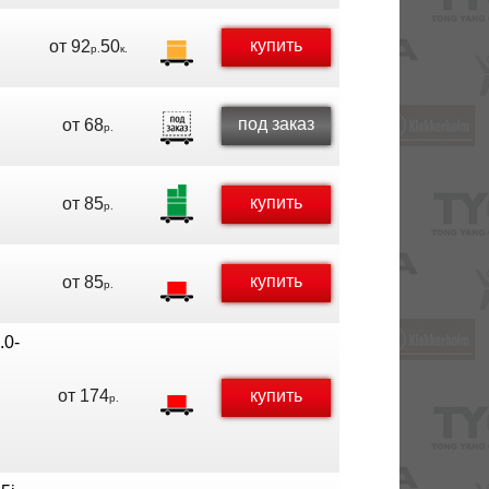
купить
от
92
50
р.
к.
под заказ
от
68
р.
купить
от
85
р.
купить
от
85
р.
.0-
от
174
купить
р.