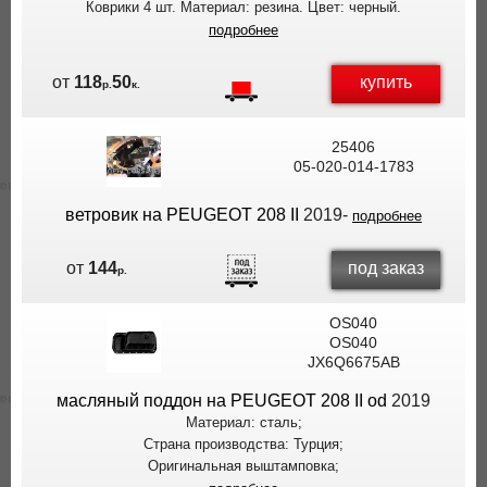
Коврики 4 шт. Материал: резина. Цвет: черный.
подробнее
купить
от
118
50
р.
к.
25406
05-020-014-1783
ветровик на PEUGEOT 208 II
2019-
подробнее
под заказ
от
144
р.
OS040
OS040
JX6Q6675AB
масляный поддон на PEUGEOT 208 II od
2019
Материал: сталь;
Страна производства: Турция;
Оригинальная выштамповка;