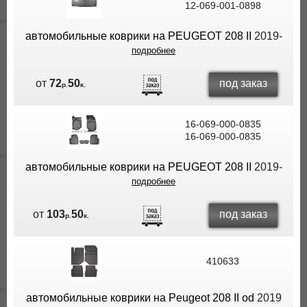
12-069-001-0898
ВЫ
ЭКОНОМИТЕ
автомобильные коврики на PEUGEOT 208 II
2019-
НА
подробнее
ДОСТАВКЕ!
под заказ
от
72
50
р.
к.
16-069-000-0835
16-069-000-0835
автомобильные коврики на PEUGEOT 208 II
2019-
подробнее
под заказ
от
103
50
р.
к.
410633
автомобильные коврики на Peugeot 208 II od
2019