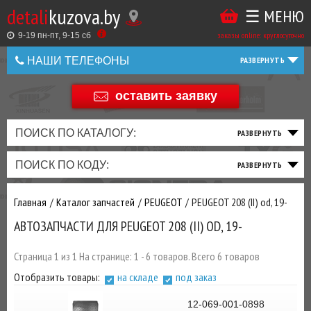
detali
kuzova.by
☰ МЕНЮ
Купить
ТАКЖЕ
ВЫ
заказы online: круглосуточно
в
9-19 пн-пт, 9-15 cб
МОЖЕТЕ
НАШИ ТЕЛЕФОНЫ
1
У
клик
НАС
оставить заявку
+375 44 586 05 44
ЗАКАЗАТЬ
+375 25 925 8 123
ПОИСК ПО КАТАЛОГУ:
ТО
ТОРМОЗНАЯ
ПОДВЕСКА
ТРАНСМИССИЯ
ДВИГАТЕЛЬ
ЭЛЕКТРИКА
+375
Беларусь
ПОИСК ПО КОДУ:
И
СИСТЕМА
И
И
И
И
+375
ФИЛЬТРА
РУЛЕВОЕ
ПРИВОД
ВЫХЛОП
ОСВЕЩЕНИЕ
Главная
Каталог запчастей
PEUGEOT
PEUGEOT 208 (II) od, 19-
ДОБАВИВ
АВТОЗАПЧАСТИ ДЛЯ PEUGEOT 208 (II) OD, 19-
РАСХОДНИКИ
,
МАСЛА
И ДРУГИЕ
Страница 1 из 1 На странице: 1 - 6 товаров. Всего 6 товаров
ЗАПЧАСТИ К
Отобразить товары:
на складе
под заказ
ЗАКАЗУ ЧЕРЕЗ
МЕНЕДЖЕРА
12-069-001-0898