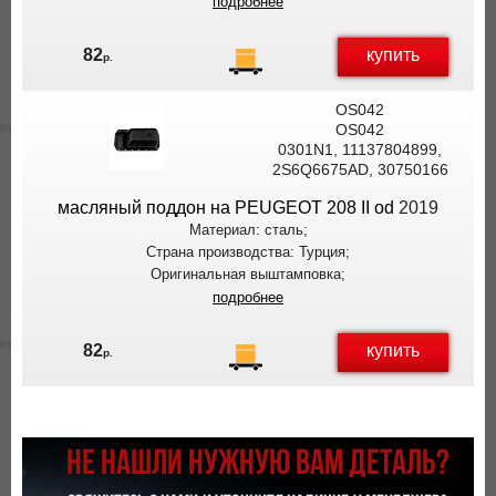
подробнее
купить
82
р.
OS042
OS042
0301N1, 11137804899,
2S6Q6675AD, 30750166
масляный поддон на PEUGEOT 208 II od
2019
Материал: сталь;
Страна производства: Турция;
Оригинальная выштамповка;
подробнее
купить
82
р.
НЕ НАШЛИ НУЖНУЮ ВАМ ДЕТАЛЬ?