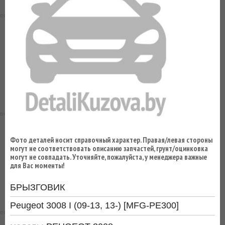
ВЫ
ЭКОНОМИТЕ
НА
ДОСТАВКЕ!
Фото деталей носит справочный характер. Правая/левая стороны
могут не соответствовать описанию запчастей, грунт/оцинковка
могут не совпадать. Уточняйте, пожалуйста, у менеджера важные
для Вас моменты!
БРЫЗГОВИК
Peugeot 3008 I (09-13, 13-) [MFG-PE300]