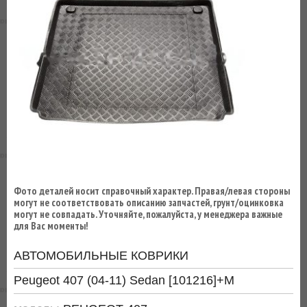
ВЫ
ЭКОНОМИТЕ
НА
ДОСТАВКЕ!
Фото деталей носит справочный характер. Правая/левая стороны
могут не соответствовать описанию запчастей, грунт/оцинковка
могут не совпадать. Уточняйте, пожалуйста, у менеджера важные
для Вас моменты!
АВТОМОБИЛЬНЫЕ КОВРИКИ
Peugeot 407 (04-11) Sedan [101216]+M