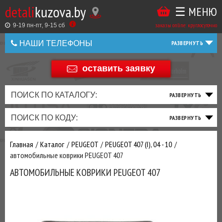
detali
kuzova.by
☰ МЕНЮ
Купить
ТАКЖЕ
ВЫ
заказы online: круглосуточно
в
9-19 пн-пт, 9-15 cб
МОЖЕТЕ
НАШИ ТЕЛЕФОНЫ
1
У
клик
Оставить
НАС
оставить заявку
+375 44 586 05 44
отзыв
ЗАКАЗАТЬ
+375 25 925 8 123
ПОИСК ПО КАТАЛОГУ:
ТО
ТОРМОЗНАЯ
ПОДВЕСКА
ТРАНСМИССИЯ
ДВИГАТЕЛЬ
ЭЛЕКТРИКА
+375
Беларусь
ПОИСК ПО КОДУ:
И
СИСТЕМА
И
И
И
И
+375
ФИЛЬТРА
РУЛЕВОЕ
ПРИВОД
ВЫХЛОП
ОСВЕЩЕНИЕ
Оценить
Главная
Каталог
PEUGEOT
PEUGEOT 407 (I), 04 - 10
товар
ДОБАВИВ
автомобильные коврики PEUGEOT 407
РАСХОДНИКИ
,
АВТОМОБИЛЬНЫЕ КОВРИКИ PEUGEOT 407
МАСЛА
И ДРУГИЕ
ЗАПЧАСТИ К
ЗАКАЗУ ЧЕРЕЗ
МЕНЕДЖЕРА