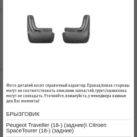
ВЫ
ЭКОНОМИТЕ
НА
ДОСТАВКЕ!
Фото деталей носит справочный характер. Правая/левая стороны
могут не соответствовать описанию запчастей, грунт/оцинковка
могут не совпадать. Уточняйте, пожалуйста, у менеджера важные
для Вас моменты!
БРЫЗГОВИК
Peugeot Traveller (18-) (задние)\ Citroen
SpaceTourer (18-) (задние)