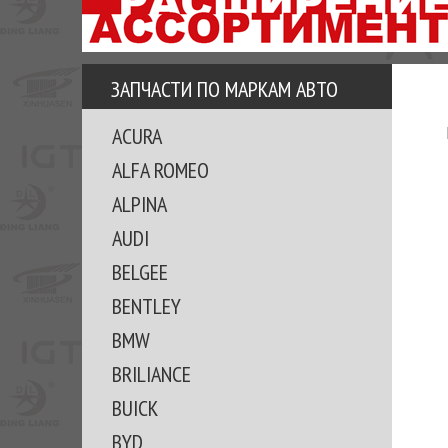
АЗУ
ЕЗ
ЕДЖЕРА
ЗАПЧАСТИ ПО МАРКАМ АВТО
ОМИТЕ
ACURA
ВКЕ!
ALFA ROMEO
ALPINA
AUDI
BELGEE
BENTLEY
BMW
BRILIANCE
BUICK
BYD