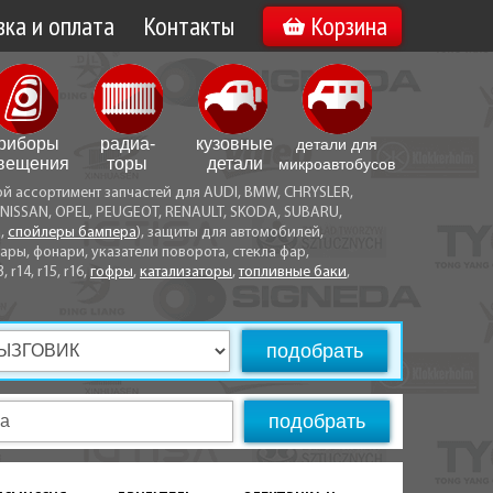
ка и оплата
Контакты
Корзина
а по Минску
Вакансии
а по Беларуси
риборы
радиа­
кузовные
детали для
воз
вещения
торы
детали
микро­автобусов
ой ассортимент запчастей для AUDI, BMW, CHRYSLER,
ы оплаты
NISSAN, OPEL, PEUGEOT, RENAULT, SKODA, SUBARU,
а,
спойлеры бампера
), защиты для автомобилей,
ры, фонари, указатели поворота, стекла фар,
3, r14, r15, r16,
гофры
,
катализаторы
,
топливные баки
,