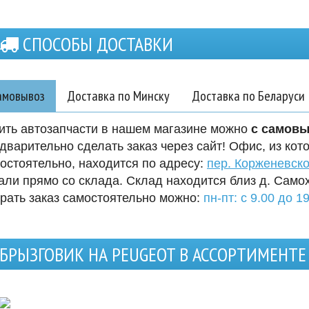
СПОСОБЫ ДОСТАВКИ
амовывоз
Доставка по Минску
Доставка по Беларуси
ить автозапчасти в нашем магазине можно
с самов
дварительно сделать заказ через сайт! Офис, из кот
остоятельно, находится по адресу:
пер. Корженевско
али прямо со склада. Склад находится близ д. Само
рать заказ самостоятельно можно:
пн-пт: с 9.00 до 19
БРЫЗГОВИК НА PEUGEOT В АССОРТИМЕНТ