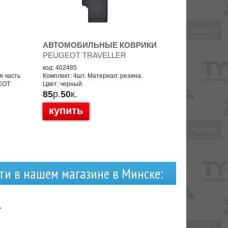
АВТОМОБИЛЬНЫЕ КОВРИКИ
PEUGEOT TRAVELLER
код: 402485
я часть
Комплект: 4шт. Материал: резина.
GEOT
Цвет: черный.
85
р.
50
к.
купить
ти в нашем магазине в Минске:
-