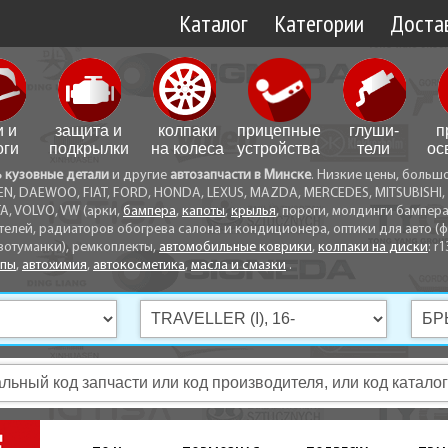
Каталог
Категории
Достав
Доставк
Доставк
и и
защита и
колпаки
прицепные
глуши­
п
Самовы
оги
подкрылки
на колеса
устройства
тели
ос
ь кузовные детали
и другие
автозапчасти в Минске
. Низкие цены, больш
Способ
EN, DAEWOO, FIAT, FORD, HONDA, LEXUS, MAZDA, MERCEDES, MITSUBISHI, 
A, VOLVO, VW (арки,
бампера
,
капоты
,
крылья
, пороги, молдинги бампер
телей, радиаторов обогрева салона и кондиционера, оптики для авто (фа
вотуманки), ремкоплекты,
автомобильные коврики
,
колпаки на диски
: r1
опы
,
автохимия
,
автокосметика
,
масла и смазки
.