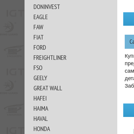
DONINVEST
EAGLE
FAW
FIAT
С
FORD
Куп
FREIGHTLINER
пре
FSO
сам
GEELY
дет
Заб
GREAT WALL
HAFEI
HAIMA
HAVAL
HONDA