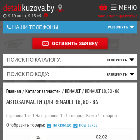
detali
kuzova.by
☰ МЕНЮ
Купить
ТАКЖЕ
ВЫ
заказы online: круглосуточно
в
9-19 пн-пт, 9-15 cб
МОЖЕТЕ
НАШИ ТЕЛЕФОНЫ
1
У
клик
НАС
оставить заявку
+375 44 586 05 44
ЗАКАЗАТЬ
+375 25 925 8 123
ПОИСК ПО КАТАЛОГУ:
ТО
ТОРМОЗНАЯ
ПОДВЕСКА
ТРАНСМИССИЯ
ДВИГАТЕЛЬ
ЭЛЕКТРИКА
+375
Беларусь
ПОИСК ПО КОДУ:
И
СИСТЕМА
И
И
И
И
+375
ФИЛЬТРА
РУЛЕВОЕ
ПРИВОД
ВЫХЛОП
ОСВЕЩЕНИЕ
Главная
Каталог запчастей
RENAULT
RENAULT 18, 80 - 86
ДОБАВИВ
АВТОЗАПЧАСТИ ДЛЯ RENAULT 18, 80 - 86
РАСХОДНИКИ
,
МАСЛА
И ДРУГИЕ
Страница 1 из 1 На странице: 1 - 1 товаров. Всего 1 товаров
ЗАПЧАСТИ К
Отобразить товары:
на складе
под заказ
ЗАКАЗУ ЧЕРЕЗ
МЕНЕДЖЕРА
02.02