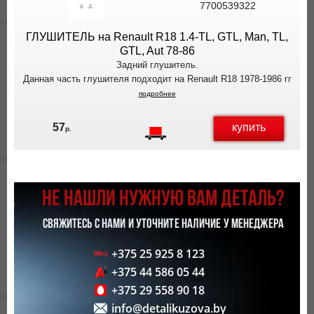
7700539322
ВЫ
ЭКОНОМИТЕ
ГЛУШИТЕЛЬ на Renault R18 1.4-TL, GTL, Man, TL,
НА
GTL, Aut 78-86
ДОСТАВКЕ!
Задний глушитель.
Данная часть глушителя подходит на Renault R18 1978-1986 гг
подробнее
купить
57
р.
НЕ НАШЛИ НУЖНУЮ ВАМ ДЕТАЛЬ?
СВЯЖИТЕСЬ С НАМИ И УТОЧНИТЕ НАЛИЧИЕ У МЕНЕДЖЕРА
+375 25 925 8 123
+375 44 586 05 44
+375 29 558 90 18
info@detalikuzova.by