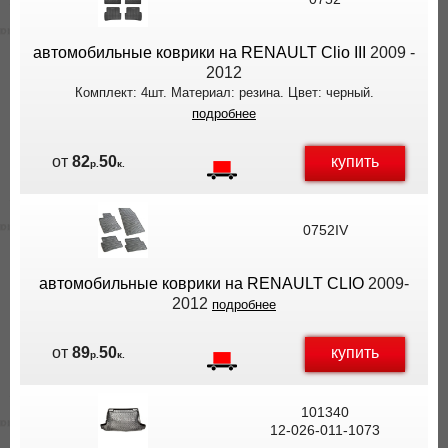
ВЫ
ЭКОНОМИТЕ
автомобильные коврики на RENAULT Clio III
2009 -
НА
2012
ДОСТАВКЕ!
Комплект: 4шт. Материал: резина. Цвет: черный.
подробнее
купить
от
82
50
р.
к.
0752IV
автомобильные коврики на RENAULT CLIO
2009-
2012
подробнее
купить
от
89
50
р.
к.
101340
12-026-011-1073