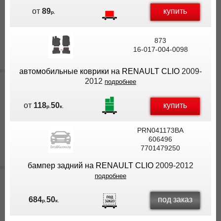
купить
от
89
р.
873
16-017-004-0098
автомобильные коврики на RENAULT CLIO
2009-
2012
подробнее
купить
от
118
50
р.
к.
PRN041173BA
606496
7701479250
бампер задний на RENAULT CLIO
2009-2012
подробнее
под заказ
684
50
р.
к.