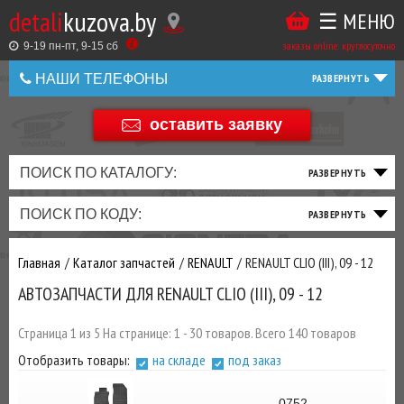
detali
kuzova.by
☰ МЕНЮ
Купить
ТАКЖЕ
ВЫ
заказы online: круглосуточно
в
9-19 пн-пт, 9-15 cб
МОЖЕТЕ
НАШИ ТЕЛЕФОНЫ
1
У
клик
НАС
оставить заявку
+375 44 586 05 44
ЗАКАЗАТЬ
+375 25 925 8 123
ПОИСК ПО КАТАЛОГУ:
ТО
ТОРМОЗНАЯ
ПОДВЕСКА
ТРАНСМИССИЯ
ДВИГАТЕЛЬ
ЭЛЕКТРИКА
+375
Беларусь
ПОИСК ПО КОДУ:
И
СИСТЕМА
И
И
И
И
+375
ФИЛЬТРА
РУЛЕВОЕ
ПРИВОД
ВЫХЛОП
ОСВЕЩЕНИЕ
Главная
Каталог запчастей
RENAULT
RENAULT CLIO (III), 09 - 12
ДОБАВИВ
АВТОЗАПЧАСТИ ДЛЯ RENAULT CLIO (III), 09 - 12
РАСХОДНИКИ
,
МАСЛА
И ДРУГИЕ
Страница 1 из 5 На странице: 1 - 30 товаров. Всего 140 товаров
ЗАПЧАСТИ К
Отобразить товары:
на складе
под заказ
ЗАКАЗУ ЧЕРЕЗ
МЕНЕДЖЕРА
0752