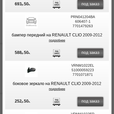
под заказ
693
50
р.
к.
PRN041204BA
606407-1
7701479263
бампер передний на RENAULT CLIO
2009-2012
подробнее
под заказ
588
50
р.
к.
VRNM1022EL
51000059223
7701071871
боковое зеркало на RENAULT CLIO
2009-2012
подробнее
под заказ
252
50
р.
к.