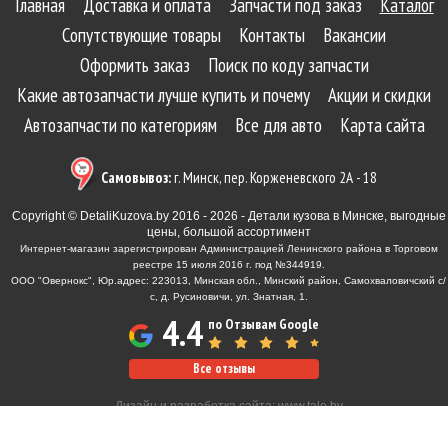
Главная
Доставка и оплата
Запчасти под заказ
Каталог
Сопутствующие товары
Контакты
Вакансии
Оформить заказ
Поиск по коду запчасти
Какие автозапчасти лучше купить и почему
Акции и скидки
Автозапчасти по категориям
Все для авто
Карта сайта
Самовывоз:
г. Минск, пер. Корженевского 2А - 18
Copyright © DetaliKuzova.by 2016 - 2026 - Детали кузова в Минске, выгодные
цены, большой ассортимент
Интернет-магазин зарегистрирован Администрацией Ленинского района в Торговом
реестре 15 июля 2016 г. под №344919.
ООО "Овернокс", Юр.адрес: 223013, Минская обл., Минский район, Самохваловичский с/
с, д. Русиновичи, ул. Знатная, 1.
4.4
по Отзывам Google
Все отзывы
Дизайн и разработка сайта:
www.tale.by