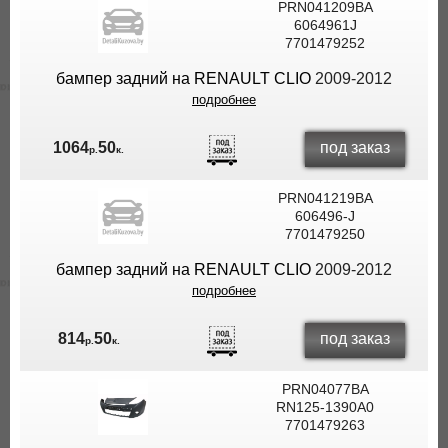
PRN041209BA
6064961J
7701479252
бампер задний на RENAULT CLIO
2009-2012
подробнее
под заказ
1064
50
р.
к.
PRN041219BA
606496-J
7701479250
бампер задний на RENAULT CLIO
2009-2012
подробнее
под заказ
814
50
р.
к.
PRN04077BA
RN125-1390A0
7701479263