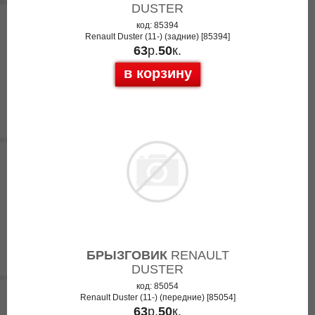
DUSTER
код: 85394
Renault Duster (11-) (задние) [85394]
63
р.
50
к.
в корзину
БРЫЗГОВИК
RENAULT
DUSTER
код: 85054
Renault Duster (11-) (передние) [85054]
63
р.
50
к.