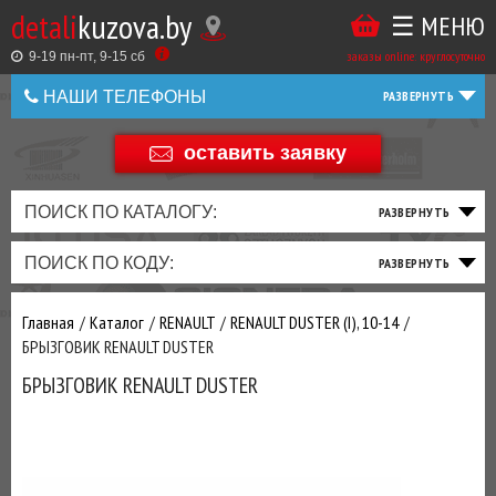
detali
kuzova.by
☰ МЕНЮ
Купить
ТАКЖЕ
ВЫ
заказы online: круглосуточно
в
9-19 пн-пт, 9-15 cб
МОЖЕТЕ
НАШИ ТЕЛЕФОНЫ
1
У
клик
Оставить
НАС
оставить заявку
+375 44 586 05 44
отзыв
ЗАКАЗАТЬ
+375 25 925 8 123
ПОИСК ПО КАТАЛОГУ:
ТО
ТОРМОЗНАЯ
ПОДВЕСКА
ТРАНСМИССИЯ
ДВИГАТЕЛЬ
ЭЛЕКТРИКА
+375
Беларусь
ПОИСК ПО КОДУ:
И
СИСТЕМА
И
И
И
И
+375
ФИЛЬТРА
РУЛЕВОЕ
ПРИВОД
ВЫХЛОП
ОСВЕЩЕНИЕ
Оценить
Главная
Каталог
RENAULT
RENAULT DUSTER (I), 10-14
товар
ДОБАВИВ
БРЫЗГОВИК RENAULT DUSTER
РАСХОДНИКИ
,
БРЫЗГОВИК RENAULT DUSTER
МАСЛА
И ДРУГИЕ
ЗАПЧАСТИ К
ЗАКАЗУ ЧЕРЕЗ
МЕНЕДЖЕРА